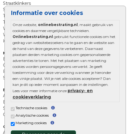
Straatklinkers
Straatstenen
Informatie over cookies
Trommelstenen
Tuinstenen
Onze website,
onlinebestrating.nl
, maakt gebruik van
Waalformaat
cookies en daarmee vergelijkbare technieken.
Wildverband bestrating
Onlinebestrating.nl
gebruikt functionele cookies om het
Kingstones
gedrag van websitebezoekers na te gaan en de website aan
de hand van deze gegevens te verbeteren. Daarnaast
Muurelementen
plaatsen derden marketing cookies om gepersonaliseerde
Betonbielzen
advertenties te tonen. Met het plaatsen van marketing
Opsluitbanden
cookies worden persoonsgegevens verwerkt. Je geeft
Palissades
toestemming voor deze verwerking wanneer je hieronder
Stapelblokken
een vinkje plaatst. Wil je niet alle cookies accepteren? Dan
kan je dit op ieder moment aanpassen in de instellingen.
Extra benodigdheden
privacy- en
Lees voor meer informatie onze
Afwatering en diversen
cookieverklaring
.
Beplantings en betonelementen
Technische cookies
Split, grind en zand
Oprit tegels
Analytische cookies
Marketing cookies
Overig
Aanbiedingen