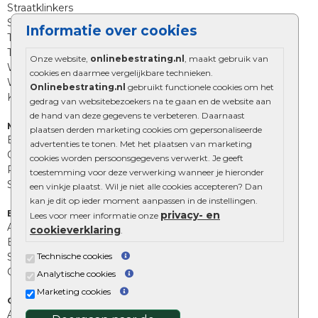
Straatklinkers
Straatstenen
Informatie over cookies
Trommelstenen
Tuinstenen
Onze website,
onlinebestrating.nl
, maakt gebruik van
Waalformaat
cookies en daarmee vergelijkbare technieken.
Wildverband bestrating
Onlinebestrating.nl
gebruikt functionele cookies om het
Kingstones
gedrag van websitebezoekers na te gaan en de website aan
de hand van deze gegevens te verbeteren. Daarnaast
Muurelementen
plaatsen derden marketing cookies om gepersonaliseerde
Betonbielzen
advertenties te tonen. Met het plaatsen van marketing
Opsluitbanden
cookies worden persoonsgegevens verwerkt. Je geeft
Palissades
toestemming voor deze verwerking wanneer je hieronder
Stapelblokken
een vinkje plaatst. Wil je niet alle cookies accepteren? Dan
kan je dit op ieder moment aanpassen in de instellingen.
Extra benodigdheden
privacy- en
Lees voor meer informatie onze
Afwatering en diversen
cookieverklaring
.
Beplantings en betonelementen
Technische cookies
Split, grind en zand
Oprit tegels
Analytische cookies
Marketing cookies
Overig
Aanbiedingen