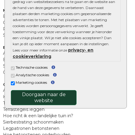
gedrag van websitebezoekers na te gaan en de website aan
de hand van deze gegevens te verbeteren. Daarnaast
Muurelementen
plaatsen derden marketing cookies om gepersonaliseerde
Betonbielzen
advertenties te tonen. Met het plaatsen van marketing
Opsluitbanden
cookies worden persoonsgegevens verwerkt. Je geeft
Palissades
toestemming voor deze verwerking wanneer je hieronder
Stapelblokken
een vinkje plaatst. Wil je niet alle cookies accepteren? Dan
kan je dit op ieder moment aanpassen in de instellingen.
Extra benodigdheden
privacy- en
Lees voor meer informatie onze
Afwatering en diversen
cookieverklaring
.
Beplantings en betonelementen
Split, grind en zand
Technische cookies
Oprit tegels
Analytische cookies
Marketing cookies
Overig
Aanbiedingen
Doorgaan naar de
Kunstgras
website
Tuintegels outlet
Terrastegels leggen
Hoe richt ik een landelijke tuin in?
Sierbestrating schoonmaken
Legpatronen betonstenen
Hoe betonstenen onderhouden