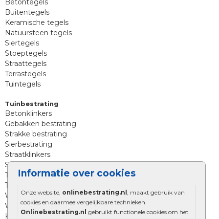
Betontegels
Buitentegels
Keramische tegels
Natuursteen tegels
Siertegels
Stoeptegels
Straattegels
Terrastegels
Tuintegels
Tuinbestrating
Betonklinkers
Gebakken bestrating
Strakke bestrating
Sierbestrating
Straatklinkers
Straatstenen
Informatie over cookies
Trommelstenen
Tuinstenen
Onze website,
onlinebestrating.nl
, maakt gebruik van
Waalformaat
cookies en daarmee vergelijkbare technieken.
Wildverband bestrating
Onlinebestrating.nl
gebruikt functionele cookies om het
Kingstones