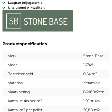
Laagste prijsgarantie
Uitsluitend A-kwaliteit
Productspecificaties
Merk
Stone Base
Model
16749
2
Besteleenheid
0.64 m
Materiaal
Keramiek
Maatvoering
80x80x2cm
Aantal stuks per m2
1,56 stuks
Aantal m2 per pallet
26,88 m2