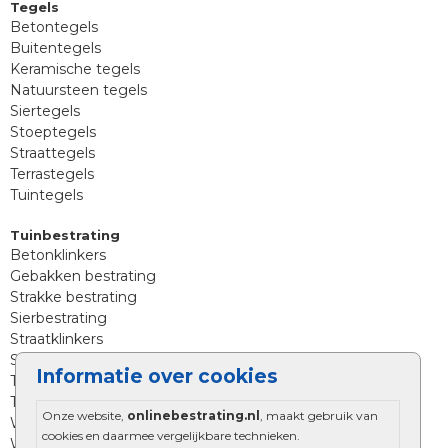
Tegels
Betontegels
Buitentegels
Keramische tegels
Natuursteen tegels
Siertegels
Stoeptegels
Straattegels
Terrastegels
Tuintegels
Tuinbestrating
Betonklinkers
Gebakken bestrating
Strakke bestrating
Sierbestrating
Straatklinkers
Straatstenen
Informatie over cookies
Trommelstenen
Tuinstenen
Onze website,
onlinebestrating.nl
, maakt gebruik van
Waalformaat
cookies en daarmee vergelijkbare technieken.
Wildverband bestrating