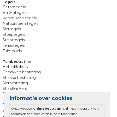
Tegels
Betontegels
Buitentegels
Keramische tegels
Natuursteen tegels
Siertegels
Stoeptegels
Straattegels
Terrastegels
Tuintegels
Tuinbestrating
Betonklinkers
Gebakken bestrating
Strakke bestrating
Sierbestrating
Straatklinkers
Straatstenen
Informatie over cookies
Trommelstenen
Tuinstenen
Onze website,
onlinebestrating.nl
, maakt gebruik van
Waalformaat
cookies en daarmee vergelijkbare technieken.
Wildverband bestrating