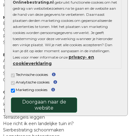
Onlinebestrating.nl
gebruikt functionele cookies om het
Kingstones
gedrag van websitebezoekers na te gaan en de website aan
de hand van deze gegevens te verbeteren. Daarnaast
Muurelementen
plaatsen derden marketing cookies om gepersonaliseerde
Betonbielzen
advertenties te tonen. Met het plaatsen van marketing
Opsluitbanden
cookies worden persoonsgegevens verwerkt. Je geeft
Palissades
toestemming voor deze verwerking wanneer je hieronder
Stapelblokken
een vinkje plaatst. Wil je niet alle cookies accepteren? Dan
kan je dit op ieder moment aanpassen in de instellingen.
Extra benodigdheden
privacy- en
Lees voor meer informatie onze
Afwatering en diversen
cookieverklaring
.
Beplantings en betonelementen
Split, grind en zand
Technische cookies
Oprit tegels
Analytische cookies
Marketing cookies
Overig
Aanbiedingen
Doorgaan naar de
Kunstgras
website
Tuintegels outlet
Terrastegels leggen
Hoe richt ik een landelijke tuin in?
Sierbestrating schoonmaken