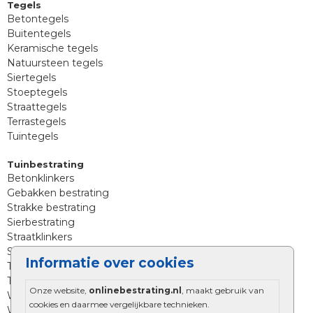
Tegels
Betontegels
Buitentegels
Keramische tegels
Natuursteen tegels
Siertegels
Stoeptegels
Straattegels
Terrastegels
Tuintegels
Tuinbestrating
Betonklinkers
Gebakken bestrating
Strakke bestrating
Sierbestrating
Straatklinkers
Straatstenen
Informatie over cookies
Trommelstenen
Tuinstenen
Onze website,
onlinebestrating.nl
, maakt gebruik van
Waalformaat
cookies en daarmee vergelijkbare technieken.
Wildverband bestrating