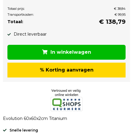
Totaal prijs:
€ 38,84
Transportkosten:
€ 99,95
€
138,79
Totaal:
Direct leverbaar
In winkelwagen
% Korting aanvragen
Evolution 60x60x2cm Titanium
Snelle levering