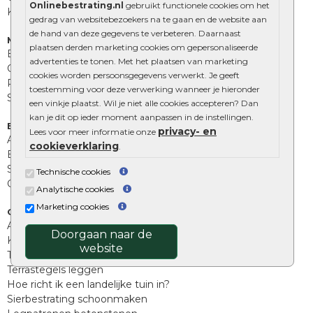
Onlinebestrating.nl
gebruikt functionele cookies om het
Kingstones
gedrag van websitebezoekers na te gaan en de website aan
de hand van deze gegevens te verbeteren. Daarnaast
Muurelementen
plaatsen derden marketing cookies om gepersonaliseerde
Betonbielzen
advertenties te tonen. Met het plaatsen van marketing
Opsluitbanden
cookies worden persoonsgegevens verwerkt. Je geeft
Palissades
toestemming voor deze verwerking wanneer je hieronder
Stapelblokken
een vinkje plaatst. Wil je niet alle cookies accepteren? Dan
kan je dit op ieder moment aanpassen in de instellingen.
Extra benodigdheden
privacy- en
Lees voor meer informatie onze
Afwatering en diversen
cookieverklaring
.
Beplantings en betonelementen
Split, grind en zand
Technische cookies
Oprit tegels
Analytische cookies
Marketing cookies
Overig
Aanbiedingen
Doorgaan naar de
Kunstgras
website
Tuintegels outlet
Terrastegels leggen
Hoe richt ik een landelijke tuin in?
Sierbestrating schoonmaken