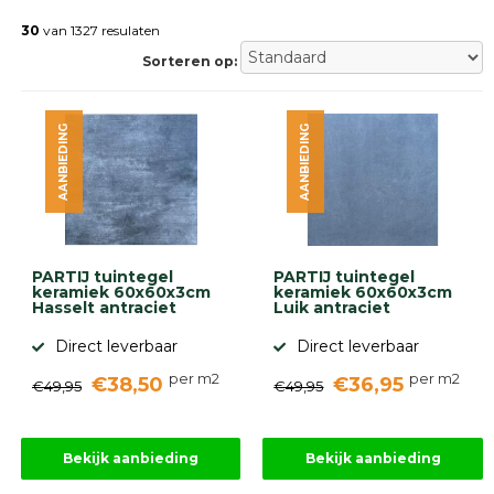
Betonklinkers
Gebakken
30
van 1327 resulaten
bestrating
Sorteren op:
Sierbestrating
Strakke
bestrating
AANBIEDING
AANBIEDING
Trommelstenen
Wildverband
bestrating
Muurelementen
Straatklinkers
Opsluitbanden
PARTIJ tuintegel
PARTIJ tuintegel
Betonbanden
keramiek 60x60x3cm
keramiek 60x60x3cm
Hasselt antraciet
Luik antraciet
Palissades
Stapelblokken
Direct leverbaar
Direct leverbaar
Grind
per m2
per m2
€38,50
€36,95
en
€49,95
€49,95
zand
Tuinaarde
Halfverharding
Bekijk aanbieding
Bekijk aanbieding
Afwatering
en