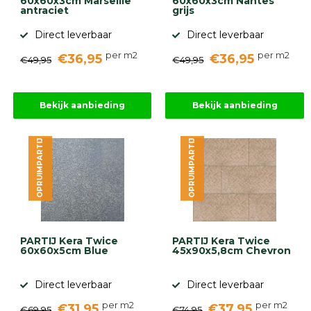
60x60x3cm Marseille
60x60x3cm Nantes
antraciet
grijs
Direct leverbaar
Direct leverbaar
per m2
per m2
€36,95
€36,95
€49,95
€49,95
Bekijk aanbieding
Bekijk aanbieding
OPRUIMPARTIJ
OPRUIMPARTIJ
PARTIJ Kera Twice
PARTIJ Kera Twice
60x60x5cm Blue
45x90x5,8cm Chevron
Direct leverbaar
Direct leverbaar
per m2
per m2
€31,95
€37,95
€69,95
€74,95