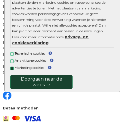
Onze online tuinwinkels
plaatsen derden marketing cookies om gepersonaliseerde
Nuttige informatie
advertenties te tonen. Met het plaatsen van marketing
Privacy Policy
cookies worden persoonsgegevens verwerkt. Je geeft
Algemene voorwaarden
toestemming voor deze verwerking wanneer je hieronder
Cookies beleid
een vinkje plaatst. Wil je niet alle cookies accepteren? Dan
Excluton garantie
kan je dit op ieder moment aanpassen in de instellingen.
Klantenbeoordelingen
privacy- en
Lees voor meer informatie onze
Foto's en voorbeelden
cookieverklaring
.
Workshop bestraten
Technische cookies
Legverbanden: verschillende soorten
Voegen van tuintegels
Analytische cookies
Keramische tegels schoonmaken
Marketing cookies
Opsluitbanden plaatsen
Doorgaan naar de
Volg ons
website
Betaalmethoden