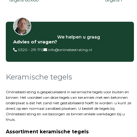
Filter op
We helpen u graag
Advies of vragen?
Categorieën
0320 - 219 170
info@onlinebestrating.nl
Siertegels
Betontegels
Keramische
tegels
Keramische tegels
Natuursteen
tegels
Onlinebestrating is gespecialiseerd in keramische tegels voor buiten en
binnen. Het voordeel van deze tegels van keramiek met een betonnen
Terrastegels
onderplaat is dat het zand niet gestabiliseerd hoeft te worden: u kunt ze
Tuintegels
direct op een normaal zandbed plaatsen. U bestelt de tegels bij
Stoeptegels
Onlinebestrating
en we bezorgen ze binnen enkele werkdagen bij u
Buitentegels
thuis.
Balkontegels
Assortiment keramische tegels
Sierbestrating