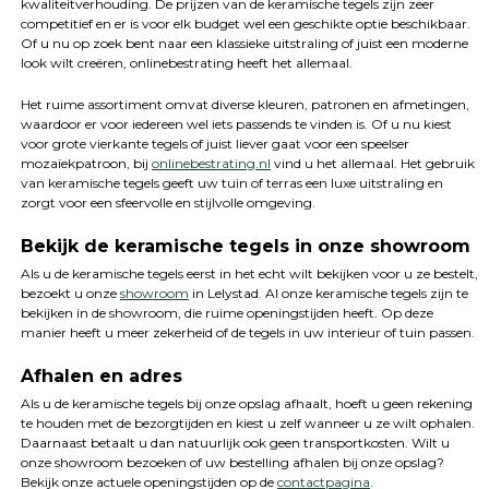
kwaliteitverhouding. De prijzen van de keramische tegels zijn zeer
competitief en er is voor elk budget wel een geschikte optie beschikbaar.
Of u nu op zoek bent naar een klassieke uitstraling of juist een moderne
look wilt creëren, onlinebestrating heeft het allemaal.
Het ruime assortiment omvat diverse kleuren, patronen en afmetingen,
waardoor er voor iedereen wel iets passends te vinden is. Of u nu kiest
voor grote vierkante tegels of juist liever gaat voor een speelser
mozaïekpatroon, bij
onlinebestrating.nl
vind u het allemaal. Het gebruik
van keramische tegels geeft uw tuin of terras een luxe uitstraling en
zorgt voor een sfeervolle en stijlvolle omgeving.
Bekijk de keramische tegels in onze showroom
Als u de keramische tegels eerst in het echt wilt bekijken voor u ze bestelt,
bezoekt u onze
showroom
in Lelystad. Al onze keramische tegels zijn te
bekijken in de showroom, die ruime openingstijden heeft. Op deze
manier heeft u meer zekerheid of de tegels in uw interieur of tuin passen.
Afhalen en adres
Als u de keramische tegels bij onze opslag afhaalt, hoeft u geen rekening
te houden met de bezorgtijden en kiest u zelf wanneer u ze wilt ophalen.
Daarnaast betaalt u dan natuurlijk ook geen transportkosten. Wilt u
onze showroom bezoeken of uw bestelling afhalen bij onze opslag?
Bekijk onze actuele openingstijden op de
contactpagina
.