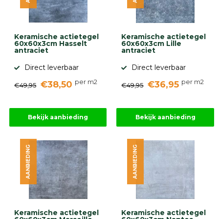
gebaseerd
op
946
ervaringen
Keramische actietegel
Keramische actietegel
60x60x3cm Hasselt
60x60x3cm Lille
antraciet
antraciet
Direct leverbaar
Direct leverbaar
per m2
per m2
€38,50
€36,95
€49,95
€49,95
Bekijk aanbieding
Bekijk aanbieding
AANBIEDING
AANBIEDING
Keramische actietegel
Keramische actietegel