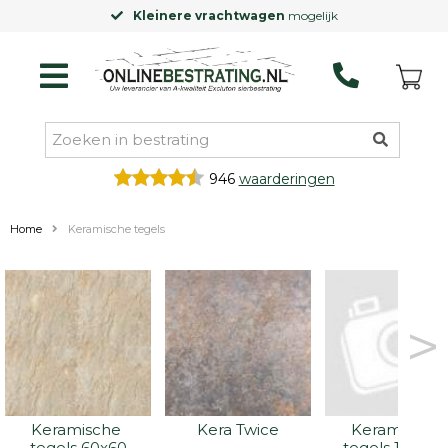
mogelijk
Laagste prijsgarantie
op Ex
946
waarderingen
Home
Keramische tegels
>
Keramische 
Kera Twice
Keramische 
tegels 60x60
tegels 100x10