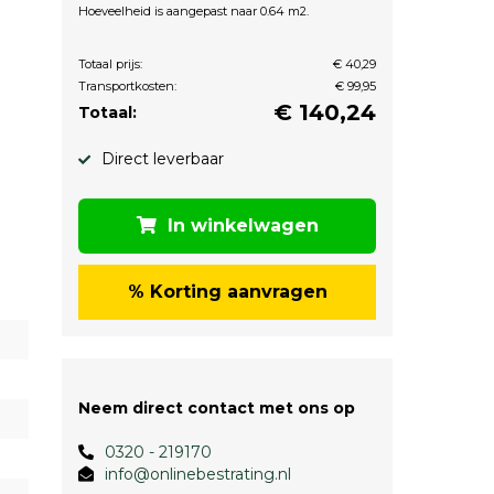
Hoeveelheid is aangepast naar 0.64 m2.
Totaal prijs:
€ 40,29
Transportkosten:
€ 99,95
€
140,24
Totaal:
Direct leverbaar
In winkelwagen
% Korting aanvragen
Neem direct contact met ons op
0320 - 219170
info@onlinebestrating.nl