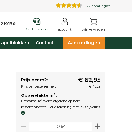
927
ervaringen
 219170
Klantenservice
account
winkelwagen
tapelblokken
Contact
Aanbiedingen
€ 62,95
Prijs per m2:
Prijs per besteleenheid
€ 40,29
2
Oppervlakte m
:
2
Het aantal m
wordt afgerond op hele
besteleenheden. Houd rekening met 5% snijverlies