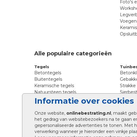
Foto's 
Worksho
Legverb
Voegen 
Kerami
Opsluit
Alle populaire categorieën
Tegels
Tuinbes
Betontegels
Betonkl
Buitentegels
Gebakke
Keramische tegels
Strakke
Natuursteen tegels
Sierbest
Siertegels
Straatkl
Informatie over cookies
Stoeptegels
Straats
Straattegels
Tromme
Onze website,
onlinebestrating.nl
, maakt geb
Terrastegels
Tuinste
het gedrag van websitebezoekers na te gaan e
Tuintegels
Waalfo
gepersonaliseerde advertenties te tonen. Met
Wildver
verwerking wanneer je hieronder een vinkje plaat
Kingsto