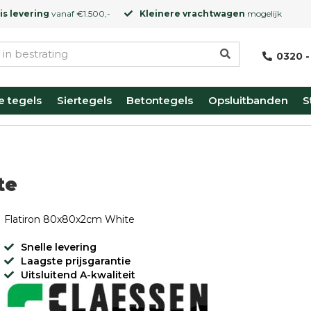
is levering
vanaf €1.500,-
Kleinere vrachtwagen
mogelijk
0320 -
e tegels
Siertegels
Betontegels
Opsluitbanden
S
te
Flatiron 80x80x2cm White
Snelle levering
Laagste prijsgarantie
Uitsluitend A-kwaliteit