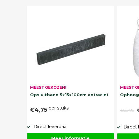
MEEST G
MEEST GEKOZEN!
Ophoogz
Opsluitband 5x15x100cm antraciet
per stuks
€4,75
€89,95
Direct leverbaar
Direct 
Meer informatie