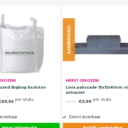
AANBIEDING
EKOZEN!
MEEST GEKOZEN!
and Bigbag Excluton
Linia palissade 15x15x60cm s
antraciet
per stuks
per stuks
€69,95
€5,75
€3,99
leverbaar
Direct leverbaar
Meer informatie
Bekijk aanbieding