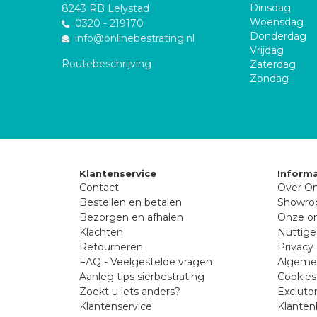
Dinsdag
8243 RB Lelystad
Woensdag
0320 - 219170
Donderdag
info@onlinebestrating.nl
Vrijdag
Routebeschrijving
Zaterdag
Zondag
Klantenservice
Informa
Contact
Over On
Bestellen en betalen
Showr
Bezorgen en afhalen
Onze on
Klachten
Nuttige
Retourneren
Privacy 
FAQ - Veelgestelde vragen
Algeme
Aanleg tips sierbestrating
Cookies
Zoekt u iets anders?
Excluto
Klantenservice
Klanten