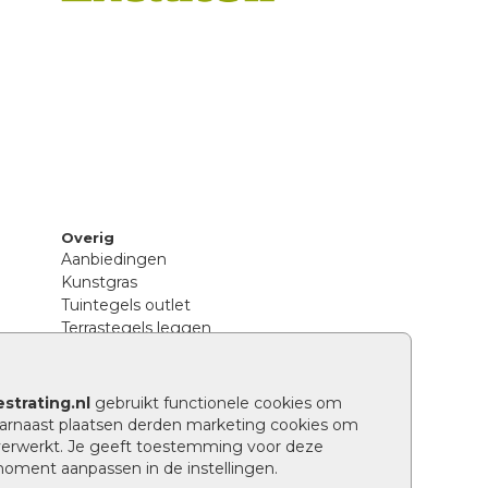
Overig
Aanbiedingen
Kunstgras
Tuintegels outlet
Terrastegels leggen
Hoe richt ik een landelijke tuin in?
Sierbestrating schoonmaken
Legpatronen betonstenen
strating.nl
gebruikt functionele cookies om
n
Hoe betonstenen onderhouden
arnaast plaatsen derden marketing cookies om
Aanlegtips voor betonstenen
verwerkt. Je geeft toestemming voor deze
Verschil betontegels en keramische
 moment aanpassen in de instellingen.
tegels