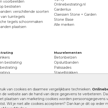
en voorbeelden
Onlinebestrating.nl
p bestraten
Gardenlux
anden: verschillende soorten
Claessen Stone + Garden
van tuintegels
Stone Base
sche tegels schoonmaken
Alle merken
banden plaatsen
trating
Muurelementen
inkers
Betonbielzen
n bestrating
Opsluitbanden
 bestrating
Palissades
rating
Stapelblokken
inkers
Extra benodigdheden
tenen
Afwatering en diversen
lstenen
ruik van cookies en daarmee vergelijkbare technieken.
Onlinebe
Beplantings en betonelemente
nen
n de website aan de hand van deze gegevens te verbeteren. Da
Split, grind en zand
rmaat
 het plaatsen van marketing cookies worden persoonsgegevens 
Oprit tegels
band bestrating
st. Wil je niet alle cookies accepteren? Dan kan je dit op ieder
nes