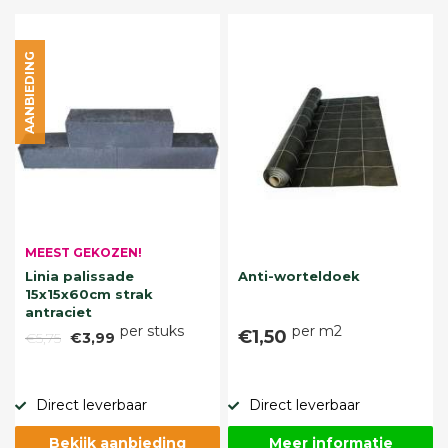
AANBIEDING
MEEST GEKOZEN!
Linia palissade
Anti-worteldoek
15x15x60cm strak
antraciet
per stuks
per m2
€1,50
€5,75
€3,99
Direct leverbaar
Direct leverbaar
Bekijk aanbieding
Meer informatie