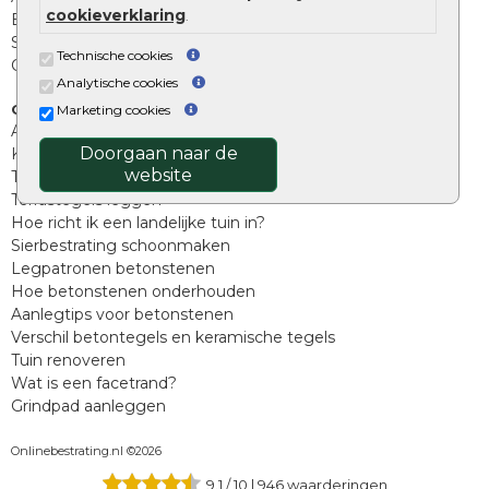
cookieverklaring
.
Beplantings en betonelementen
Split, grind en zand
Technische cookies
Oprit tegels
Analytische cookies
Overig
Marketing cookies
Aanbiedingen
Doorgaan naar de
Kunstgras
website
Tuintegels outlet
Terrastegels leggen
Hoe richt ik een landelijke tuin in?
Sierbestrating schoonmaken
Legpatronen betonstenen
Hoe betonstenen onderhouden
Aanlegtips voor betonstenen
Verschil betontegels en keramische tegels
Tuin renoveren
Wat is een facetrand?
Grindpad aanleggen
Onlinebestrating.nl ©2026
9.1
/
10
|
946
waarderingen