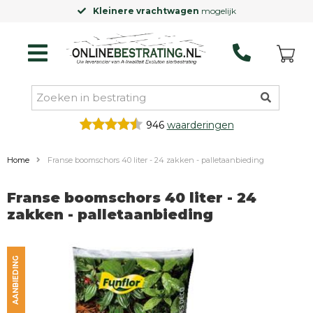
Laagste prijsgarantie
op Excluton pr
946
waarderingen
Home
Franse boomschors 40 liter - 24 zakken - palletaanbieding
Franse boomschors 40 liter - 24
zakken - palletaanbieding
AANBIEDING