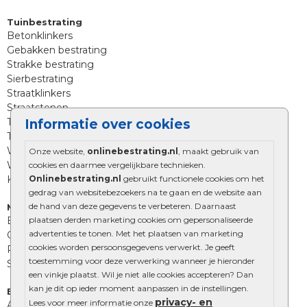
Tuinbestrating
Betonklinkers
Gebakken bestrating
Strakke bestrating
Sierbestrating
Straatklinkers
Straatstenen
Trommelstenen
Informatie over cookies
Tuinstenen
Waalformaat
Onze website,
onlinebestrating.nl
, maakt gebruik van
Wildverband bestrating
cookies en daarmee vergelijkbare technieken.
Onlinebestrating.nl
gebruikt functionele cookies om het
Kingstones
gedrag van websitebezoekers na te gaan en de website aan
de hand van deze gegevens te verbeteren. Daarnaast
Muurelementen
plaatsen derden marketing cookies om gepersonaliseerde
Betonbielzen
advertenties te tonen. Met het plaatsen van marketing
Opsluitbanden
cookies worden persoonsgegevens verwerkt. Je geeft
Palissades
toestemming voor deze verwerking wanneer je hieronder
Stapelblokken
een vinkje plaatst. Wil je niet alle cookies accepteren? Dan
kan je dit op ieder moment aanpassen in de instellingen.
Extra benodigdheden
privacy- en
Lees voor meer informatie onze
Afwatering en diversen