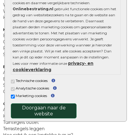
cookies en daarmee vergelijkbare technieken.
Waalformaat
Onlinebestrating.nl
gebruikt functionele cookies om het
Wildverband bestrating
gedrag van websitebezoekers na te gaan en de website aan
Kingstones
de hand van deze gegevens te verbeteren. Daarnaast
plaatsen derden marketing cookies om gepersonaliseerde
Muurelementen
advertenties te tonen. Met het plaatsen van marketing
Betonbielzen
cookies worden persoonsgegevens verwerkt. Je geeft
Opsluitbanden
toestemming voor deze verwerking wanneer je hieronder
Palissades
een vinkje plaatst. Wil je niet alle cookies accepteren? Dan
Stapelblokken
kan je dit op ieder moment aanpassen in de instellingen.
privacy- en
Lees voor meer informatie onze
Extra benodigdheden
cookieverklaring
.
Afwatering en diversen
Beplantings en betonelementen
Technische cookies
Split, grind en zand
Analytische cookies
Oprit tegels
Marketing cookies
Overig
Doorgaan naar de
Aanbiedingen
website
Kunstgras
Tuintegels outlet
Terrastegels leggen