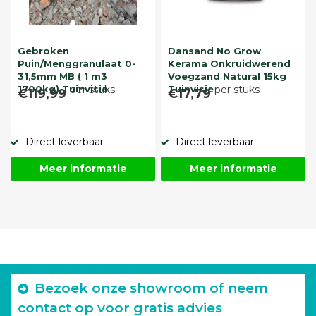
Gebroken
Dansand No Grow
Puin/Menggranulaat 0-
Kerama Onkruidwerend
31,5mm MB ( 1 m3
Voegzand Natural 15kg
1700kg) Tuinvisie
per stuks
Tuinvisie
per stuks
€119,99
€17,79
Direct leverbaar
Direct leverbaar
Meer informatie
Meer informatie
Bezoek onze showroom of neem
contact op voor gratis advies