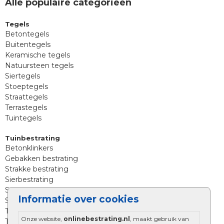
Alle populaire categorieën
Tegels
Betontegels
Buitentegels
Keramische tegels
Natuursteen tegels
Siertegels
Stoeptegels
Straattegels
Terrastegels
Tuintegels
Tuinbestrating
Betonklinkers
Gebakken bestrating
Strakke bestrating
Sierbestrating
Straatklinkers
Informatie over cookies
Straatstenen
Trommelstenen
Onze website,
onlinebestrating.nl
, maakt gebruik van
Tuinstenen