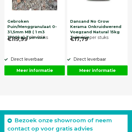
Gebroken
Dansand No Grow
Puin/Menggranulaat 0-
Kerama Onkruidwerend
31,5mm MB ( 1 m3
Voegzand Natural 15kg
1700kg) Tuinvisie
per stuks
Tuinvisie
per stuks
€119,99
€17,79
Direct leverbaar
Direct leverbaar
Meer informatie
Meer informatie
Bezoek onze showroom of neem
contact op voor gratis advies