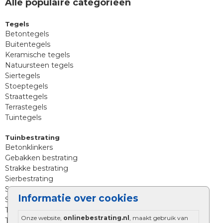
Alle populaire categorieën
Tegels
Betontegels
Buitentegels
Keramische tegels
Natuursteen tegels
Siertegels
Stoeptegels
Straattegels
Terrastegels
Tuintegels
Tuinbestrating
Betonklinkers
Gebakken bestrating
Strakke bestrating
Sierbestrating
Straatklinkers
Informatie over cookies
Straatstenen
Trommelstenen
Onze website,
onlinebestrating.nl
, maakt gebruik van
Tuinstenen