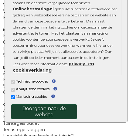
cookies en daarmee vergelijkbare technieken.
Waalformaat
Onlinebestrating.nl
gebruikt functionele cookies om het
Wildverband bestrating
gedrag van websitebezoekers na te gaan en de website aan
Kingstones
de hand van deze gegevens te verbeteren. Daarnaast
plaatsen derden marketing cookies om gepersonaliseerde
Muurelementen
advertenties te tonen. Met het plaatsen van marketing
Betonbielzen
cookies worden persoonsgegevens verwerkt. Je geeft
Opsluitbanden
toestemming voor deze verwerking wanneer je hieronder
Palissades
een vinkje plaatst. Wil je niet alle cookies accepteren? Dan
Stapelblokken
kan je dit op ieder moment aanpassen in de instellingen.
privacy- en
Lees voor meer informatie onze
Extra benodigdheden
cookieverklaring
.
Afwatering en diversen
Beplantings en betonelementen
Technische cookies
Split, grind en zand
Analytische cookies
Oprit tegels
Marketing cookies
Overig
Doorgaan naar de
Aanbiedingen
website
Kunstgras
Tuintegels outlet
Terrastegels leggen