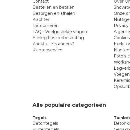
Contact
Over On
Bestellen en betalen
Showr
Bezorgen en afhalen
Onze on
Klachten
Nuttige
Retourneren
Privacy 
FAQ - Veelgestelde vragen
Algeme
Aanleg tips sierbestrating
Cookies
Zoekt u iets anders?
Excluto
Klantenservice
Klanten
Foto's 
Worksho
Legverb
Voegen 
Kerami
Opsluit
Alle populaire categorieën
Tegels
Tuinbes
Betontegels
Betonkl
Buitentegels
Gebakke