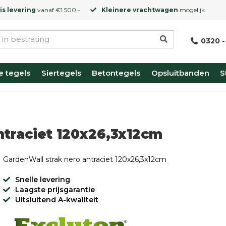
is levering
vanaf €1.500,-
Kleinere vrachtwagen
mogelijk
0320 -
e tegels
Siertegels
Betontegels
Opsluitbanden
S
ntraciet 120x26,3x12cm
GardenWall strak nero antraciet 120x26,3x12cm
Snelle levering
Laagste prijsgarantie
Uitsluitend A-kwaliteit