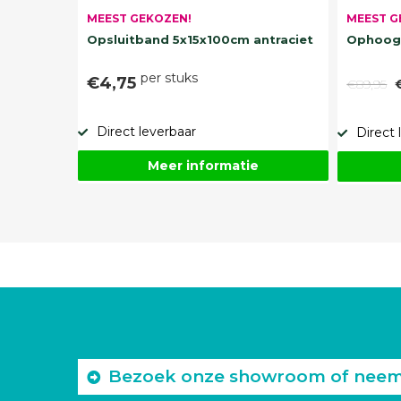
MEEST G
MEEST GEKOZEN!
Ophoogz
Opsluitband 5x15x100cm antraciet
per stuks
€4,75
€89,95
Direct leverbaar
Direct 
Meer informatie
Bezoek onze showroom of neem c