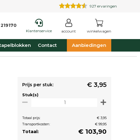
927
ervaringen
 219170
Klantenservice
account
winkelwagen
tapelblokken
Contact
Aanbiedingen
€ 3,95
Prijs per stuk:
Stuk(s)
Totaal prijs:
€ 3,95
Transportkosten:
€ 99,95
€
103,90
Totaal: