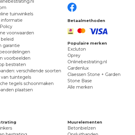
linebestrating.nl
oom
line tuinwinkels
 informatie
Betaalmethoden
Policy
ne voorwaarden
 beleid
Populaire merken
n garantie
Excluton
beoordelingen
Oprey
en voorbeelden
Onlinebestrating.nl
p bestraten
Gardenlux
anden: verschillende soorten
Claessen Stone + Garden
van tuintegels
Stone Base
sche tegels schoonmaken
Alle merken
banden plaatsen
trating
Muurelementen
inkers
Betonbielzen
n bestrating
Opsluitbanden