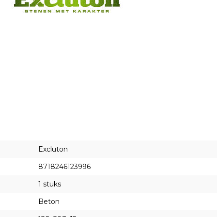
Excluton
8718246123996
1 stuks
Beton