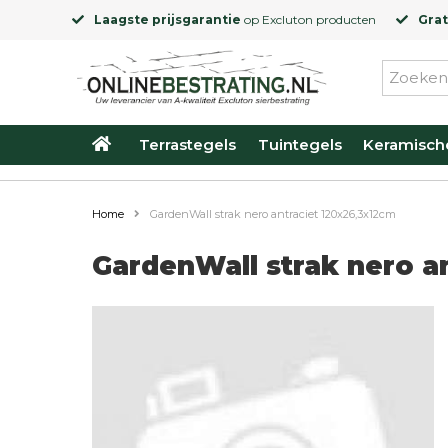
Laagste prijsgarantie
op
Excluton
producten
Grat
Terrastegels
Tuintegels
Keramisch
Home
GardenWall strak nero antraciet 120x26,3x12cm
GardenWall strak nero a