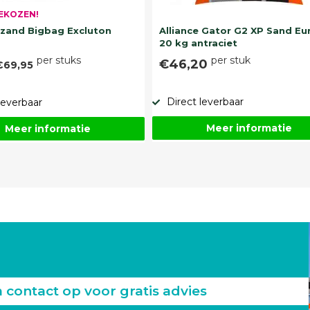
EKOZEN!
and Bigbag Excluton
Alliance Gator G2 XP Sand Eu
20 kg antraciet
per stuks
per stuk
€46,20
€69,95
Direct leverbaar
leverbaar
Meer informatie
Meer informatie
ontact op voor gratis advies