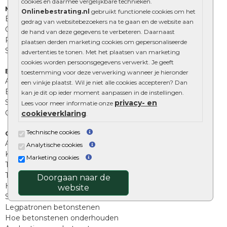
cookies en daarmee vergelijkbare technieken.
Muurelementen
Onlinebestrating.nl
gebruikt functionele cookies om het
Betonbielzen
gedrag van websitebezoekers na te gaan en de website aan
Opsluitbanden
de hand van deze gegevens te verbeteren. Daarnaast
Palissades
plaatsen derden marketing cookies om gepersonaliseerde
Stapelblokken
advertenties te tonen. Met het plaatsen van marketing
cookies worden persoonsgegevens verwerkt. Je geeft
Extra benodigdheden
toestemming voor deze verwerking wanneer je hieronder
Afwatering en diversen
een vinkje plaatst. Wil je niet alle cookies accepteren? Dan
Beplantings en betonelementen
kan je dit op ieder moment aanpassen in de instellingen.
Split, grind en zand
privacy- en
Lees voor meer informatie onze
Oprit tegels
cookieverklaring
.
Technische cookies
Overig
Aanbiedingen
Analytische cookies
Kunstgras
Marketing cookies
Tuintegels outlet
Terrastegels leggen
Doorgaan naar de
Hoe richt ik een landelijke tuin in?
website
Sierbestrating schoonmaken
Legpatronen betonstenen
Hoe betonstenen onderhouden