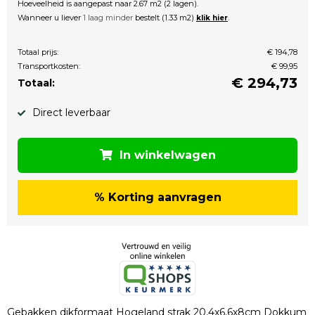
Hoeveelheid is aangepast naar 2.67 m2 (2 lagen).
Wanneer u liever
1 laag minder
bestelt (1.33 m2)
.
klik hier
Totaal prijs:
€ 194,78
Transportkosten:
€ 99,95
€
294,73
Totaal:
Direct leverbaar
In winkelwagen
% Korting aanvragen
Gebakken dikformaat Hogeland strak 20,4x6,6x8cm Dokkum