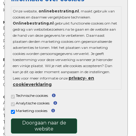
Wildverband bestrating
Kingstones
Onze website,
onlinebestrating.nl
, maakt gebruik van
cookies en daarmee vergelijkbare technieken.
Muurelementen
Onlinebestrating.nl
gebruikt functionele cookies om het
Betonbielzen
gedrag van websitebezoekers na te gaan en de website aan
Opsluitbanden
de hand van deze gegevens te verbeteren. Daarnaast
Palissades
plaatsen derden marketing cookies om gepersonaliseerde
Stapelblokken
advertenties te tonen. Met het plaatsen van marketing
cookies worden persoonsgegevens verwerkt. Je geeft
Extra benodigdheden
toestemming voor deze verwerking wanneer je hieronder
Afwatering en diversen
een vinkje plaatst. Wil je niet alle cookies accepteren? Dan
Beplantings en betonelementen
kan je dit op ieder moment aanpassen in de instellingen.
privacy- en
Split, grind en zand
Lees voor meer informatie onze
cookieverklaring
Oprit tegels
.
Technische cookies
Overig
Aanbiedingen
Analytische cookies
Kunstgras
Marketing cookies
Tuintegels outlet
Terrastegels leggen
Doorgaan naar de
Hoe richt ik een landelijke tuin in?
website
Sierbestrating schoonmaken