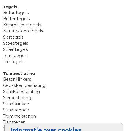
Tegels
Betontegels
Buitentegels
Keramische tegels
Natuursteen tegels
Siertegels
Stoeptegels
Straattegels
Terrastegels
Tuintegels
Tuinbestrating
Betonklinkers
Gebakken bestrating
Strakke bestrating
Sierbestrating
Straatklinkers
Straatstenen
Trommelstenen
Tuinstenen
Waalformaat
Informatie over cookies