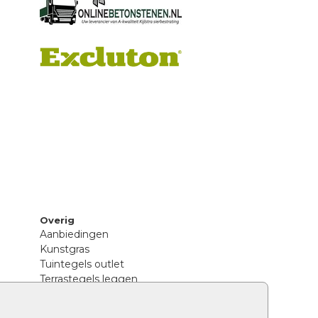
Overig
Aanbiedingen
Kunstgras
Tuintegels outlet
Terrastegels leggen
Hoe richt ik een landelijke tuin in?
Sierbestrating schoonmaken