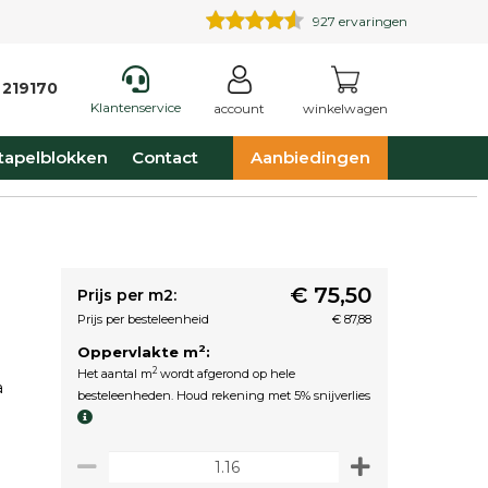
927
ervaringen
 219170
Klantenservice
account
winkelwagen
tapelblokken
Contact
Aanbiedingen
m
€ 75,50
Prijs per m2:
Prijs per besteleenheid
€ 87,88
2
Oppervlakte m
:
2
Het aantal m
wordt afgerond op hele
a
besteleenheden. Houd rekening met 5% snijverlies