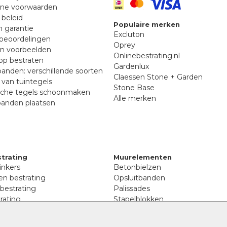
ne voorwaarden
 beleid
Populaire merken
n garantie
Excluton
beoordelingen
Oprey
en voorbeelden
Onlinebestrating.nl
p bestraten
Gardenlux
anden: verschillende soorten
Claessen Stone + Garden
van tuintegels
Stone Base
sche tegels schoonmaken
Alle merken
banden plaatsen
trating
Muurelementen
inkers
Betonbielzen
n bestrating
Opsluitbanden
 bestrating
Palissades
rating
Stapelblokken
inkers
Extra benodigdheden
tenen