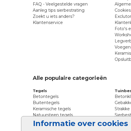
FAQ - Veelgestelde vragen
Algeme
Aanleg tips sierbestrating
Cookies
Zoekt u iets anders?
Excluto
Klantenservice
Klanten
Foto's 
Worksho
Legverb
Voegen 
Kerami
Opsluit
Alle populaire categorieën
Tegels
Tuinbes
Betontegels
Betonkl
Buitentegels
Gebakke
Keramische tegels
Strakke
Natuursteen tegels
Sierbest
Siertegels
Straatkl
Informatie over cookies
Stoeptegels
Straats