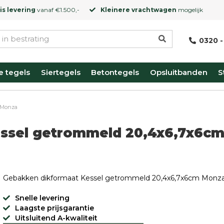
is levering
vanaf €1.500,-
Kleinere vrachtwagen
mogelijk
0320 -
e tegels
Siertegels
Betontegels
Opsluitbanden
S
 Monza
ssel getrommeld 20,4x6,7x6c
Gebakken dikformaat Kessel getrommeld 20,4x6,7x6cm Monz
Snelle levering
Laagste prijsgarantie
Uitsluitend A-kwaliteit