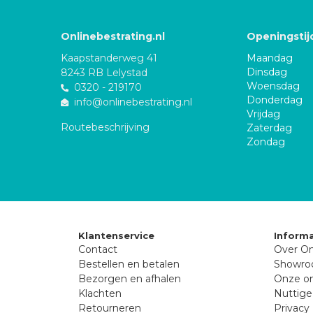
Onlinebestrating.nl
Openingstij
Kaapstanderweg 41
Maandag
Dinsdag
8243 RB Lelystad
Woensdag
0320 - 219170
Donderdag
info@onlinebestrating.nl
Vrijdag
Routebeschrijving
Zaterdag
Zondag
Klantenservice
Informa
Contact
Over On
Bestellen en betalen
Showr
Bezorgen en afhalen
Onze on
Klachten
Nuttige
Retourneren
Privacy 