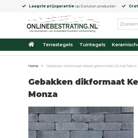
Laagste prijsgarantie
op
Excluton
producten
Grat
Terrastegels
Tuintegels
Keramisch
Home
Gebakken dikformaat Kessel getrommeld 20,4x6,7x6cm
Gebakken dikformaat Ke
Monza