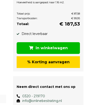
Hoeveelheid is aangepast naar 1.16 m2.
Totaal prijs:
€ 87,58
Transportkosten:
€ 99,95
€
187,53
Totaal:
Direct leverbaar
In winkelwagen
% Korting aanvragen
Neem direct contact met ons op
0320 - 219170
info@onlinebestrating.nl