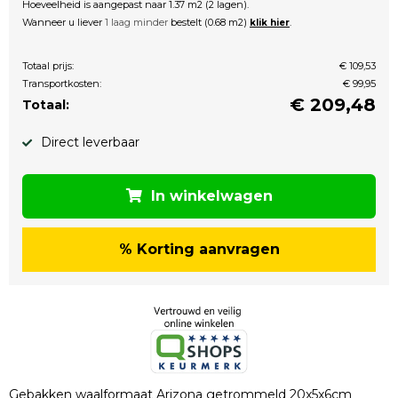
Hoeveelheid is aangepast naar 1.37 m2 (2 lagen).
Wanneer u liever
1 laag minder
bestelt (0.68 m2)
.
klik hier
Totaal prijs:
€ 109,53
Transportkosten:
€ 99,95
€
209,48
Totaal:
Direct leverbaar
In winkelwagen
% Korting aanvragen
Gebakken waalformaat Arizona getrommeld 20x5x6cm