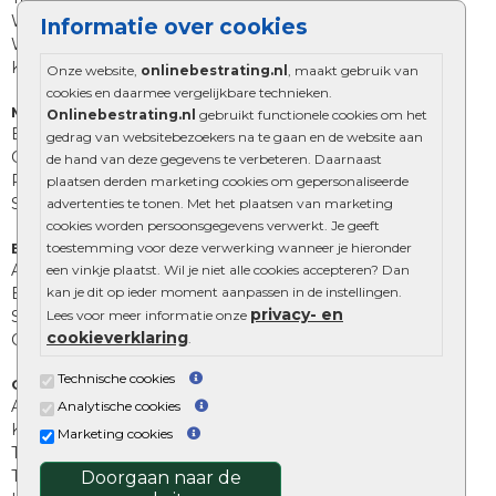
Waalformaat
Informatie over cookies
Wildverband bestrating
Kingstones
Onze website,
onlinebestrating.nl
, maakt gebruik van
cookies en daarmee vergelijkbare technieken.
Muurelementen
Onlinebestrating.nl
gebruikt functionele cookies om het
Betonbielzen
gedrag van websitebezoekers na te gaan en de website aan
Opsluitbanden
de hand van deze gegevens te verbeteren. Daarnaast
Palissades
plaatsen derden marketing cookies om gepersonaliseerde
Stapelblokken
advertenties te tonen. Met het plaatsen van marketing
cookies worden persoonsgegevens verwerkt. Je geeft
Extra benodigdheden
toestemming voor deze verwerking wanneer je hieronder
Afwatering en diversen
een vinkje plaatst. Wil je niet alle cookies accepteren? Dan
Beplantings en betonelementen
kan je dit op ieder moment aanpassen in de instellingen.
privacy- en
Split, grind en zand
Lees voor meer informatie onze
cookieverklaring
Oprit tegels
.
Technische cookies
Overig
Aanbiedingen
Analytische cookies
Kunstgras
Marketing cookies
Tuintegels outlet
Terrastegels leggen
Doorgaan naar de