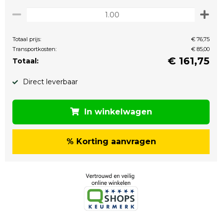
Totaal prijs:
€ 76,75
Transportkosten:
€ 85,00
€
161,75
Totaal:
Direct leverbaar
In winkelwagen
% Korting aanvragen