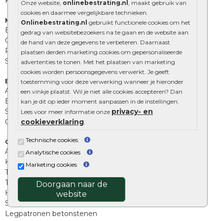
Kingstones
Onze website,
onlinebestrating.nl
, maakt gebruik van
cookies en daarmee vergelijkbare technieken.
Muurelementen
Onlinebestrating.nl
gebruikt functionele cookies om het
Betonbielzen
gedrag van websitebezoekers na te gaan en de website aan
Opsluitbanden
de hand van deze gegevens te verbeteren. Daarnaast
Palissades
plaatsen derden marketing cookies om gepersonaliseerde
Stapelblokken
advertenties te tonen. Met het plaatsen van marketing
cookies worden persoonsgegevens verwerkt. Je geeft
Extra benodigdheden
toestemming voor deze verwerking wanneer je hieronder
Afwatering en diversen
een vinkje plaatst. Wil je niet alle cookies accepteren? Dan
Beplantings en betonelementen
kan je dit op ieder moment aanpassen in de instellingen.
Split, grind en zand
privacy- en
Lees voor meer informatie onze
Oprit tegels
cookieverklaring
.
Technische cookies
Overig
Aanbiedingen
Analytische cookies
Kunstgras
Marketing cookies
Tuintegels outlet
Terrastegels leggen
Doorgaan naar de
Hoe richt ik een landelijke tuin in?
website
Sierbestrating schoonmaken
Legpatronen betonstenen