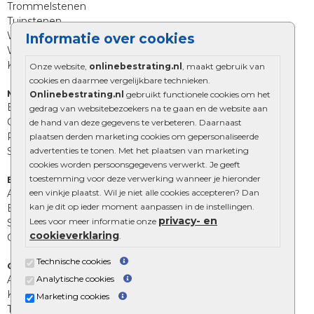
Trommelstenen
Tuinstenen
Waalformaat
Informatie over cookies
Wildverband bestrating
Kingstones
Onze website,
onlinebestrating.nl
, maakt gebruik van
cookies en daarmee vergelijkbare technieken.
Muurelementen
Onlinebestrating.nl
gebruikt functionele cookies om het
Betonbielzen
gedrag van websitebezoekers na te gaan en de website aan
Opsluitbanden
de hand van deze gegevens te verbeteren. Daarnaast
Palissades
plaatsen derden marketing cookies om gepersonaliseerde
Stapelblokken
advertenties te tonen. Met het plaatsen van marketing
cookies worden persoonsgegevens verwerkt. Je geeft
toestemming voor deze verwerking wanneer je hieronder
Extra benodigdheden
Afwatering en diversen
een vinkje plaatst. Wil je niet alle cookies accepteren? Dan
kan je dit op ieder moment aanpassen in de instellingen.
Beplantings en betonelementen
privacy- en
Lees voor meer informatie onze
Split, grind en zand
cookieverklaring
.
Oprit tegels
Technische cookies
Overig
Aanbiedingen
Analytische cookies
Kunstgras
Marketing cookies
Tuintegels outlet