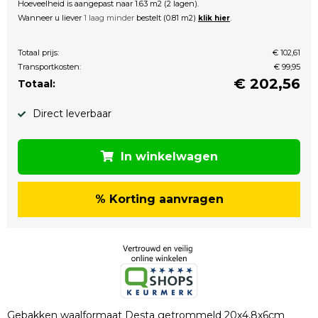
Hoeveelheid is aangepast naar 1.63 m2 (2 lagen).
Wanneer u liever
1 laag minder
bestelt (0.81 m2)
.
klik hier
Totaal prijs:
€ 102,61
Transportkosten:
€ 99,95
€
202,56
Totaal:
Direct leverbaar
In winkelwagen
% Korting aanvragen
Gebakken waalformaat Desta getrommeld 20x4,8x6cm