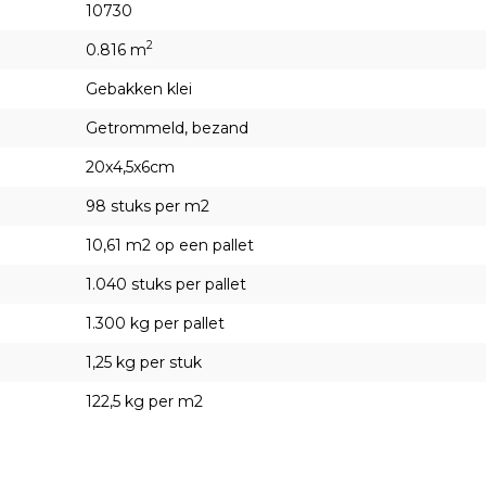
10730
2
0.816 m
Gebakken klei
Getrommeld, bezand
20x4,5x6cm
98 stuks per m2
10,61 m2 op een pallet
1.040 stuks per pallet
1.300 kg per pallet
1,25 kg per stuk
122,5 kg per m2