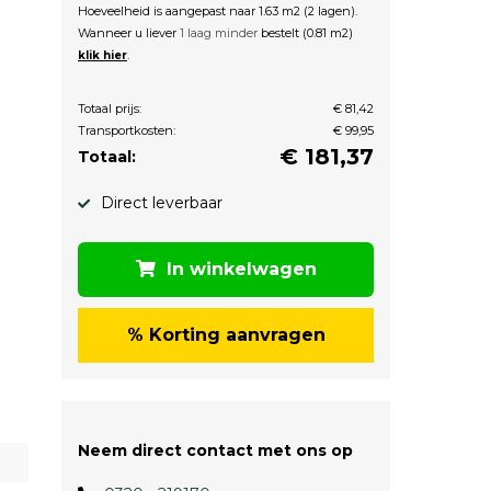
Hoeveelheid is aangepast naar 1.63 m2 (2 lagen).
Wanneer u liever
1 laag minder
bestelt (0.81 m2)
.
klik hier
Totaal prijs:
€ 81,42
Transportkosten:
€ 99,95
€
181,37
Totaal:
Direct leverbaar
In winkelwagen
% Korting aanvragen
Neem direct contact met ons op