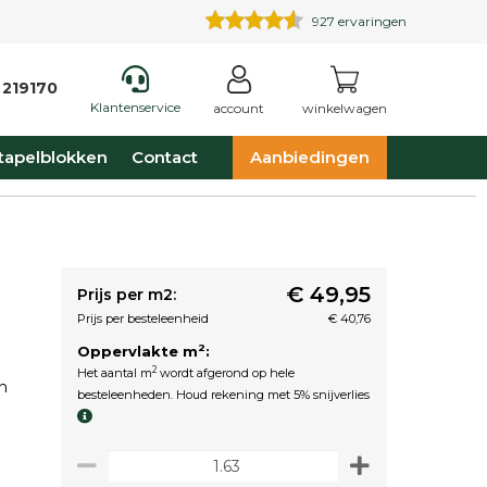
927
ervaringen
 219170
Klantenservice
account
winkelwagen
tapelblokken
Contact
Aanbiedingen
€ 49,95
Prijs per m2:
Prijs per besteleenheid
€ 40,76
2
Oppervlakte m
:
2
Het aantal m
wordt afgerond op hele
n
besteleenheden. Houd rekening met 5% snijverlies