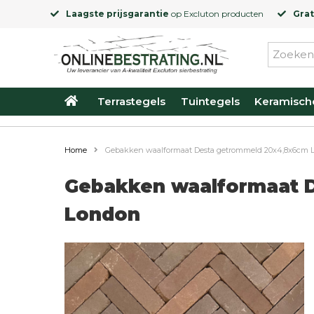
Laagste prijsgarantie
op
Excluton
producten
Grat
Terrastegels
Tuintegels
Keramisch
Home
Gebakken waalformaat Desta getrommeld 20x4,8x6cm 
Gebakken waalformaat 
London