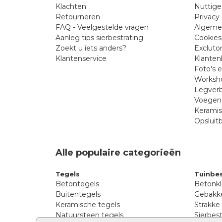
Klachten
Nuttige
Retourneren
Privacy 
FAQ - Veelgestelde vragen
Algeme
Aanleg tips sierbestrating
Cookies
Zoekt u iets anders?
Excluto
Klantenservice
Klanten
Foto's 
Worksho
Legverb
Voegen 
Kerami
Opsluit
Alle populaire categorieën
Tegels
Tuinbes
Betontegels
Betonkl
Buitentegels
Gebakke
Keramische tegels
Strakke
Natuursteen tegels
Sierbest