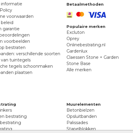
 informatie
Betaalmethoden
Policy
ne voorwaarden
 beleid
Populaire merken
n garantie
Excluton
beoordelingen
Oprey
en voorbeelden
Onlinebestrating.nl
p bestraten
Gardenlux
anden: verschillende soorten
Claessen Stone + Garden
van tuintegels
Stone Base
sche tegels schoonmaken
Alle merken
banden plaatsen
trating
Muurelementen
inkers
Betonbielzen
n bestrating
Opsluitbanden
 bestrating
Palissades
rating
Stapelblokken