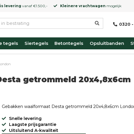
is levering
vanaf €1.500,-
Kleinere vrachtwagen
mogelijk
0320 -
e tegels
Siertegels
Betontegels
Opsluitbanden
S
London
Desta getrommeld 20x4,8x6cm
Gebakken waalformaat Desta getrommeld 20x4,8x6cm Londo
Snelle levering
Laagste prijsgarantie
Uitsluitend A-kwaliteit