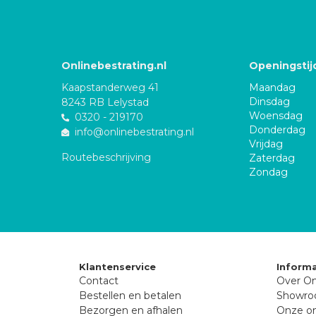
Onlinebestrating.nl
Openingstij
Kaapstanderweg 41
Maandag
Dinsdag
8243 RB Lelystad
Woensdag
0320 - 219170
Donderdag
info@onlinebestrating.nl
Vrijdag
Routebeschrijving
Zaterdag
Zondag
Klantenservice
Informa
Contact
Over On
Bestellen en betalen
Showr
Bezorgen en afhalen
Onze on