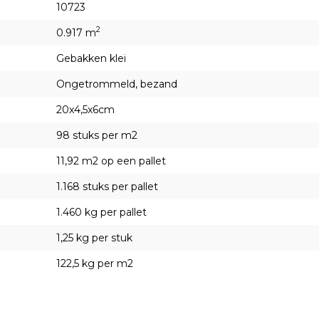
10723
2
0.917 m
Gebakken klei
Ongetrommeld, bezand
20x4,5x6cm
98 stuks per m2
11,92 m2 op een pallet
1.168 stuks per pallet
1.460 kg per pallet
1,25 kg per stuk
122,5 kg per m2