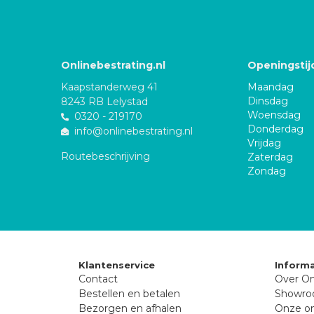
Onlinebestrating.nl
Openingstij
Kaapstanderweg 41
Maandag
Dinsdag
8243 RB Lelystad
Woensdag
0320 - 219170
Donderdag
info@onlinebestrating.nl
Vrijdag
Routebeschrijving
Zaterdag
Zondag
Klantenservice
Informa
Contact
Over On
Bestellen en betalen
Showr
Bezorgen en afhalen
Onze on