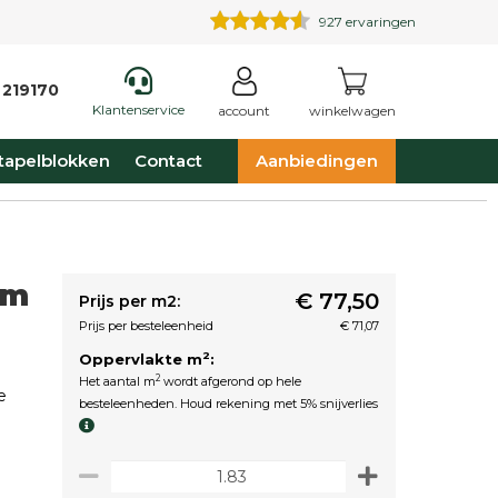
927
ervaringen
 219170
Klantenservice
account
winkelwagen
tapelblokken
Contact
Aanbiedingen
cm
€ 77,50
Prijs per m2:
Prijs per besteleenheid
€ 71,07
2
Oppervlakte m
:
2
Het aantal m
wordt afgerond op hele
e
besteleenheden. Houd rekening met 5% snijverlies