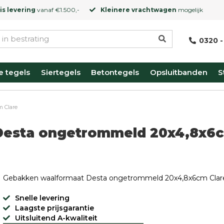
is levering
vanaf €1.500,-
Kleinere vrachtwagen
mogelijk
0320 -
e tegels
Siertegels
Betontegels
Opsluitbanden
S
 Clare
Desta ongetrommeld 20x4,8x6
Gebakken waalformaat Desta ongetrommeld 20x4,8x6cm Clar
Snelle levering
Laagste prijsgarantie
Uitsluitend A-kwaliteit