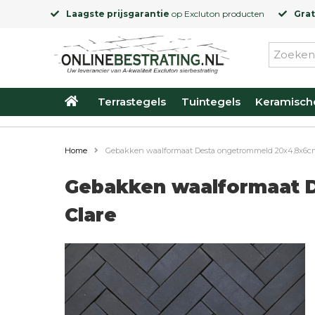
Laagste prijsgarantie
op
Excluton
producten
Grat
Terrastegels
Tuintegels
Keramisch
Home
Gebakken waalformaat Desta ongetrommeld 20x4,8x6cm
Gebakken waalformaat 
Clare