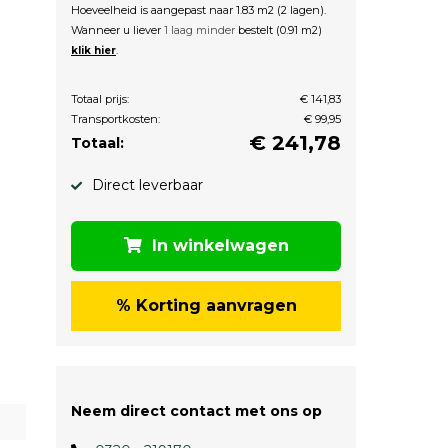
Hoeveelheid is aangepast naar 1.83 m2 (2 lagen).
Wanneer u liever
1 laag minder
bestelt (0.91 m2)
.
klik hier
Totaal prijs:
€ 141,83
Transportkosten:
€ 99,95
€
241,78
Totaal:
Direct leverbaar
In winkelwagen
% Korting aanvragen
Neem direct contact met ons op