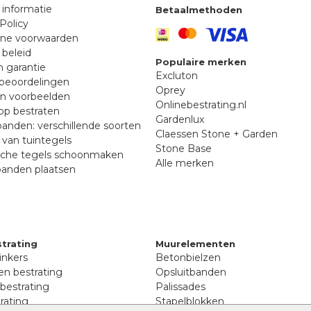
 informatie
Betaalmethoden
Policy
ne voorwaarden
 beleid
Populaire merken
n garantie
Excluton
beoordelingen
Oprey
en voorbeelden
Onlinebestrating.nl
p bestraten
Gardenlux
anden: verschillende soorten
Claessen Stone + Garden
van tuintegels
Stone Base
sche tegels schoonmaken
Alle merken
banden plaatsen
trating
Muurelementen
inkers
Betonbielzen
n bestrating
Opsluitbanden
 bestrating
Palissades
rating
Stapelblokken