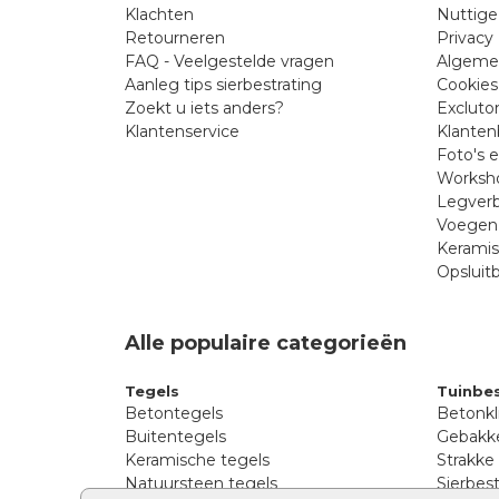
Klachten
Nuttige
Retourneren
Privacy 
FAQ - Veelgestelde vragen
Algeme
Aanleg tips sierbestrating
Cookies
Zoekt u iets anders?
Excluto
Klantenservice
Klanten
Foto's 
Worksho
Legverb
Voegen 
Kerami
Opsluit
Alle populaire categorieën
Tegels
Tuinbes
Betontegels
Betonkl
Buitentegels
Gebakke
Keramische tegels
Strakke
Natuursteen tegels
Sierbest