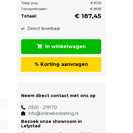
Totaal prijs:
€ 87,50
Transportkosten:
€ 99,95
€
187,45
Totaal:
Direct leverbaar
In winkelwagen
% Korting aanvragen
Neem direct contact met ons op
0320 - 219170
info@onlinebestrating.nl
Bezoek onze showroom in
Lelystad