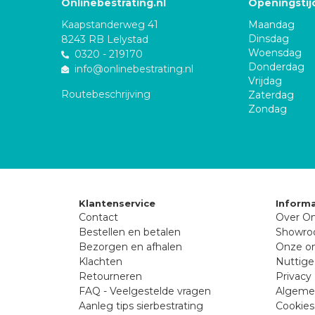
Onlinebestrating.nl
Openingstij
Kaapstanderweg 41
Maandag
Dinsdag
8243 RB Lelystad
Woensdag
0320 - 219170
Donderdag
info@onlinebestrating.nl
Vrijdag
Routebeschrijving
Zaterdag
Zondag
Klantenservice
Informa
Contact
Over On
Bestellen en betalen
Showr
Bezorgen en afhalen
Onze on
Klachten
Nuttige
Retourneren
Privacy 
FAQ - Veelgestelde vragen
Algeme
Aanleg tips sierbestrating
Cookies