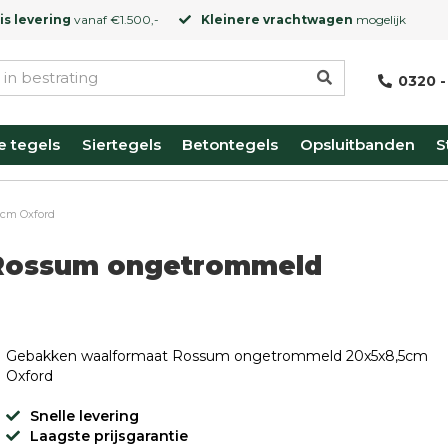
is levering
vanaf €1.500,-
Kleinere vrachtwagen
mogelijk
0320 -
e tegels
Siertegels
Betontegels
Opsluitbanden
S
5cm Oxford
Rossum ongetrommeld
Gebakken waalformaat Rossum ongetrommeld 20x5x8,5cm
Oxford
Snelle levering
Laagste prijsgarantie