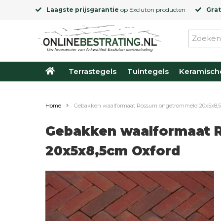
Laagste prijsgarantie
op
Excluton
producten
Grat
Terrastegels
Tuintegels
Keramisch
Home
Gebakken waalformaat Rossum ongetrommeld 20x5x8,
Gebakken waalformaat 
20x5x8,5cm Oxford