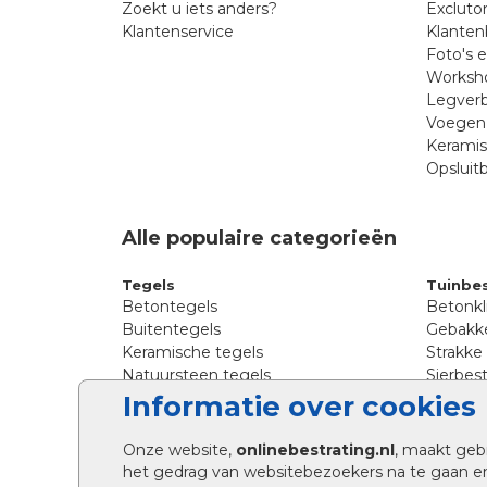
Zoekt u iets anders?
Excluto
Klantenservice
Klanten
Foto's 
Worksho
Legverb
Voegen 
Kerami
Opsluit
Alle populaire categorieën
Tegels
Tuinbes
Betontegels
Betonkl
Buitentegels
Gebakke
Keramische tegels
Strakke
Natuursteen tegels
Sierbest
Siertegels
Straatkl
Informatie over cookies
Stoeptegels
Straats
Straattegels
Tromme
Onze website,
onlinebestrating.nl
, maakt geb
Terrastegels
Tuinste
het gedrag van websitebezoekers na te gaan e