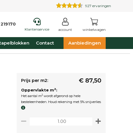
927
ervaringen
 219170
Klantenservice
account
winkelwagen
tapelblokken
Contact
Aanbiedingen
€ 87,50
Prijs per m2:
2
Oppervlakte m
:
2
Het aantal m
wordt afgerond op hele
besteleenheden. Houd rekening met 5% snijverlies