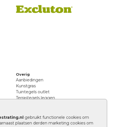
Overig
Aanbiedingen
Kunstgras
Tuintegels outlet
Terrastegels leggen
Hoe richt ik een landelijke tuin in?
Sierbestrating schoonmaken
Legpatronen betonstenen
strating.nl
gebruikt functionele cookies om
n
Hoe betonstenen onderhouden
arnaast plaatsen derden marketing cookies om