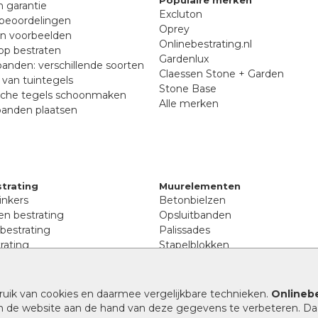
Populaire merken
n garantie
Excluton
beoordelingen
Oprey
en voorbeelden
Onlinebestrating.nl
p bestraten
Gardenlux
anden: verschillende soorten
Claessen Stone + Garden
van tuintegels
Stone Base
sche tegels schoonmaken
Alle merken
banden plaatsen
trating
Muurelementen
inkers
Betonbielzen
n bestrating
Opsluitbanden
 bestrating
Palissades
rating
Stapelblokken
inkers
Extra benodigdheden
tenen
Afwatering en diversen
lstenen
ruik van cookies en daarmee vergelijkbare technieken.
Onlinebe
Beplantings en betonelemente
nen
n de website aan de hand van deze gegevens te verbeteren. Da
Split, grind en zand