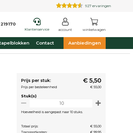
927
ervaringen
 219170
Klantenservice
account
winkelwagen
tapelblokken
Contact
Aanbiedingen
€ 5,50
Prijs per stuk:
Prijs per besteleenheid
€ 55,00
Stuk(s)
Hoeveelheid is aangepast naar 10 stuks.
Totaal prijs:
€ 55,00
Transportkosten:
€ 99,95