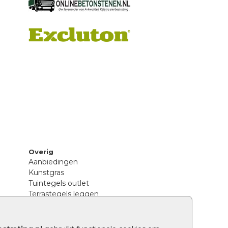
Overig
Aanbiedingen
Kunstgras
Tuintegels outlet
Terrastegels leggen
Hoe richt ik een landelijke tuin in?
Sierbestrating schoonmaken
Legpatronen betonstenen