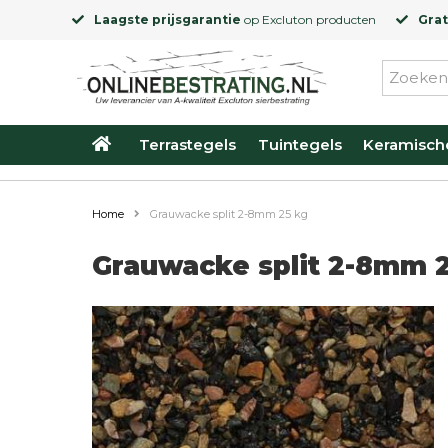
Laagste prijsgarantie
op
Excluton
producten
Grat
Terrastegels
Tuintegels
Keramisch
Home
Grauwacke split 2-8mm 25 kg
Grauwacke split 2-8mm 