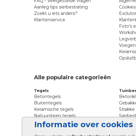
FAQ - Veelgestelde vragen
Algeme
Aanleg tips sierbestrating
Cookies
Zoekt u iets anders?
Excluto
Klantenservice
Klanten
Foto's 
Worksho
Legverb
Voegen 
Kerami
Opsluit
Alle populaire categorieën
Tegels
Tuinbes
Betontegels
Betonkl
Buitentegels
Gebakke
Keramische tegels
Strakke
Natuursteen tegels
Sierbest
Siertegels
Straatkl
Informatie over cookies
Stoeptegels
Straats
Straattegels
Tromme