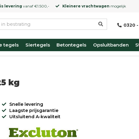
is levering
vanaf €1.500,-
Kleinere vrachtwagen
mogelijk
0320 -
e tegels
Siertegels
Betontegels
Opsluitbanden
S
25 kg
Snelle levering
Laagste prijsgarantie
Uitsluitend A-kwaliteit