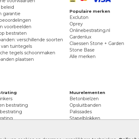
ne voorwaarden
 beleid
Populaire merken
n garantie
Excluton
beoordelingen
Oprey
en voorbeelden
Onlinebestrating.nl
p bestraten
Gardenlux
anden: verschillende soorten
Claessen Stone + Garden
van tuintegels
Stone Base
sche tegels schoonmaken
Alle merken
banden plaatsen
trating
Muurelementen
inkers
Betonbielzen
n bestrating
Opsluitbanden
 bestrating
Palissades
rating
Stapelblokken
inkers
Extra benodigdheden
tenen
Afwatering en diversen
lstenen