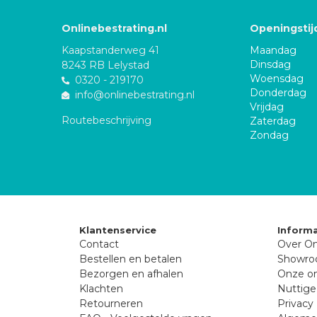
Onlinebestrating.nl
Openingstij
Kaapstanderweg 41
Maandag
Dinsdag
8243 RB Lelystad
Woensdag
0320 - 219170
Donderdag
info@onlinebestrating.nl
Vrijdag
Routebeschrijving
Zaterdag
Zondag
Klantenservice
Informa
Contact
Over On
Bestellen en betalen
Showr
Bezorgen en afhalen
Onze on
Klachten
Nuttige
Retourneren
Privacy 