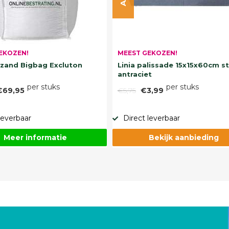
EKOZEN!
MEEST GEKOZEN!
and Bigbag Excluton
Linia palissade 15x15x60cm s
antraciet
per stuks
per stuks
€69,95
€5,75
€3,99
leverbaar
Direct leverbaar
Meer informatie
Bekijk aanbieding