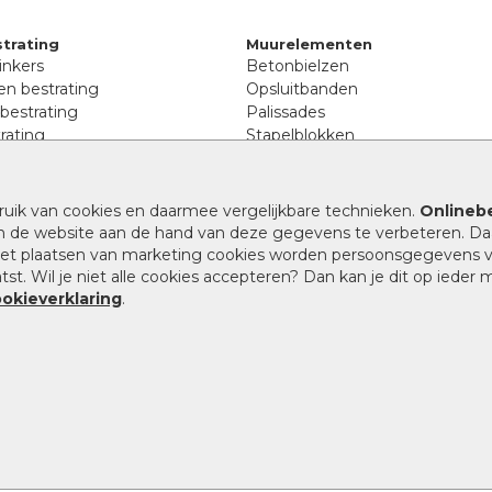
trating
Muurelementen
inkers
Betonbielzen
n bestrating
Opsluitbanden
 bestrating
Palissades
rating
Stapelblokken
inkers
Extra benodigdheden
tenen
Afwatering en diversen
lstenen
ruik van cookies en daarmee vergelijkbare technieken.
Onlinebe
Beplantings en betonelemente
nen
n de website aan de hand van deze gegevens te verbeteren. Da
Split, grind en zand
rmaat
 het plaatsen van marketing cookies worden persoonsgegevens 
Oprit tegels
band bestrating
st. Wil je niet alle cookies accepteren? Dan kan je dit op ieder
nes
ookieverklaring
.
9.1
/
10
|
946
waarderingen