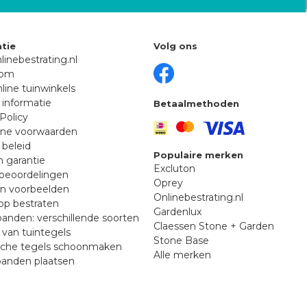
tie
Volg ons
linebestrating.nl
oom
line tuinwinkels
 informatie
Betaalmethoden
Policy
ne voorwaarden
 beleid
Populaire merken
n garantie
Excluton
beoordelingen
Oprey
en voorbeelden
Onlinebestrating.nl
p bestraten
Gardenlux
anden: verschillende soorten
Claessen Stone + Garden
van tuintegels
Stone Base
sche tegels schoonmaken
Alle merken
banden plaatsen