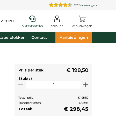
927
ervaringen
 219170
Klantenservice
account
winkelwagen
tapelblokken
Contact
Aanbiedingen
€ 198,50
Prijs per stuk:
Stuk(s)
Totaal prijs:
€ 198,50
Transportkosten:
€ 99,95
€
298,45
Totaal: