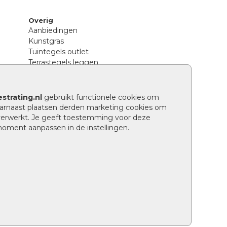
Overig
Aanbiedingen
Kunstgras
Tuintegels outlet
Terrastegels leggen
Hoe richt ik een landelijke tuin in?
Sierbestrating schoonmaken
Legpatronen betonstenen
strating.nl
gebruikt functionele cookies om
n
Hoe betonstenen onderhouden
arnaast plaatsen derden marketing cookies om
Aanlegtips voor betonstenen
verwerkt. Je geeft toestemming voor deze
Verschil betontegels en keramische
 moment aanpassen in de instellingen.
tegels
Tuin renoveren
Wat is een facetrand?
Grindpad aanleggen