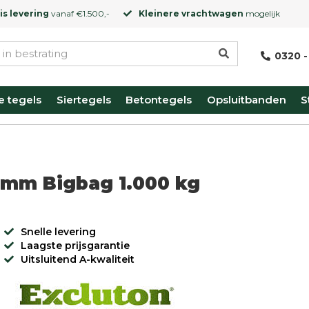
is levering
vanaf €1.500,-
Kleinere vrachtwagen
mogelijk
0320 -
e tegels
Siertegels
Betontegels
Opsluitbanden
S
5mm Bigbag 1.000 kg
Snelle levering
Laagste prijsgarantie
Uitsluitend A-kwaliteit