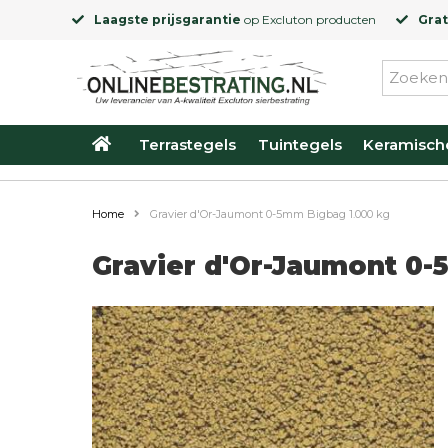
Laagste prijsgarantie
op
Excluton
producten
Grat
Terrastegels
Tuintegels
Keramisch
Home
Gravier d'Or-Jaumont 0-5mm Bigbag 1.000 kg
Gravier d'Or-Jaumont 0-