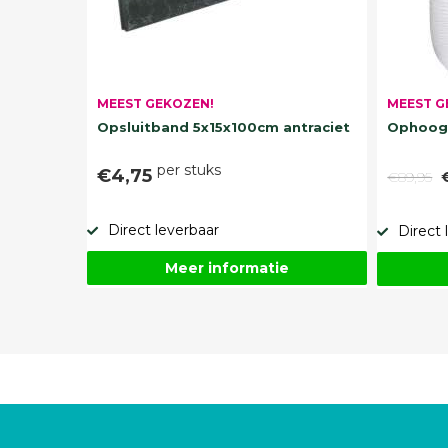
MEEST G
MEEST GEKOZEN!
Ophoogz
Opsluitband 5x15x100cm antraciet
per stuks
€4,75
€89,95
Direct leverbaar
Direct 
Meer informatie