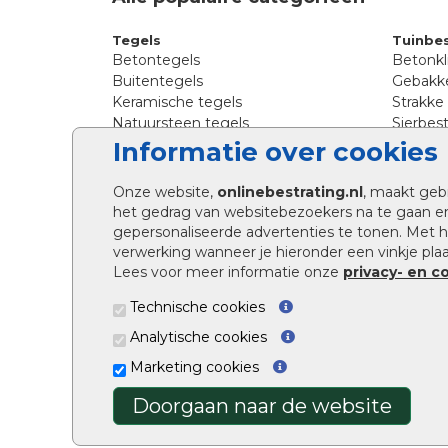
Tegels
Tuinbes
Betontegels
Betonkl
Buitentegels
Gebakke
Keramische tegels
Strakke
Natuursteen tegels
Sierbest
Siertegels
Straatkl
Informatie over cookies
Stoeptegels
Straats
Straattegels
Tromme
Onze website,
onlinebestrating.nl
, maakt geb
Terrastegels
Tuinste
het gedrag van websitebezoekers na te gaan e
Tuintegels
Waalfo
gepersonaliseerde advertenties te tonen. Met
Wildver
verwerking wanneer je hieronder een vinkje plaat
Kingsto
Lees voor meer informatie onze
privacy- en c
Technische cookies
Analytische cookies
Marketing cookies
Doorgaan naar de website
Onlinebestrating.nl ©2026