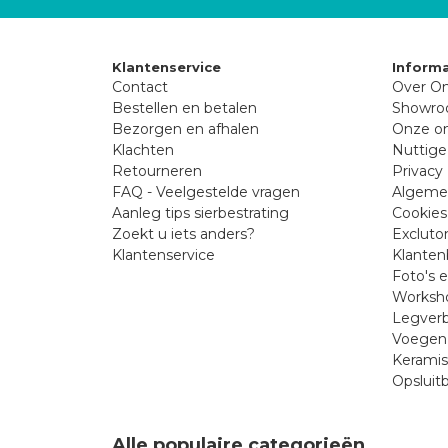
Klantenservice
Informa
Contact
Over On
Bestellen en betalen
Showr
Bezorgen en afhalen
Onze on
Klachten
Nuttige
Retourneren
Privacy 
FAQ - Veelgestelde vragen
Algeme
Aanleg tips sierbestrating
Cookies
Zoekt u iets anders?
Excluto
Klantenservice
Klanten
Foto's 
Worksho
Legverb
Voegen 
Kerami
Opsluit
Alle populaire categorieën