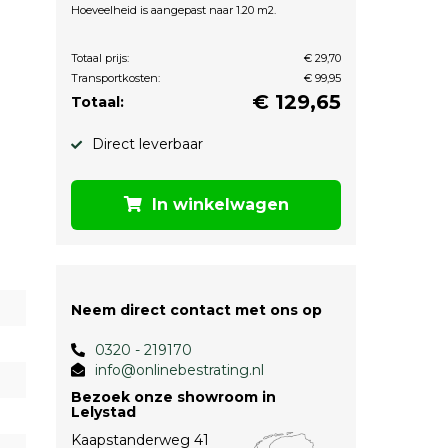
Hoeveelheid is aangepast naar 1.20 m2.
Totaal prijs:
€ 29,70
Transportkosten:
€ 99,95
€
129,65
Totaal:
Direct leverbaar
In winkelwagen
Neem direct contact met ons op
0320 - 219170
info@onlinebestrating.nl
Bezoek onze showroom in
Lelystad
Kaapstanderweg 41