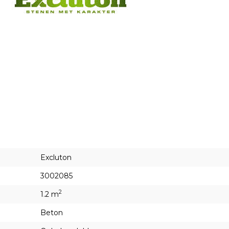
Excluton
3002085
2
1.2 m
Beton