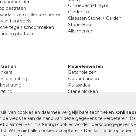
en voorbeelden
Onlinebestrating.nl
p bestraten
Gardenlux
anden: verschillende soorten
Claessen Stone + Garden
van tuintegels
Stone Base
sche tegels schoonmaken
Alle merken
banden plaatsen
trating
Muurelementen
inkers
Betonbielzen
n bestrating
Opsluitbanden
 bestrating
Palissades
rating
Stapelblokken
inkers
Extra benodigdheden
tenen
Afwatering en diversen
lstenen
ruik van cookies en daarmee vergelijkbare technieken.
Onlinebe
Beplantings en betonelemente
nen
n de website aan de hand van deze gegevens te verbeteren. Da
Split, grind en zand
rmaat
 het plaatsen van marketing cookies worden persoonsgegevens 
Oprit tegels
band bestrating
st. Wil je niet alle cookies accepteren? Dan kan je dit op ieder
nes