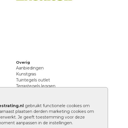
Overig
Aanbiedingen
Kunstgras
Tuintegels outlet
Terrastegels leggen
Hoe richt ik een landelijke tuin in?
Sierbestrating schoonmaken
Legpatronen betonstenen
strating.nl
gebruikt functionele cookies om
n
Hoe betonstenen onderhouden
arnaast plaatsen derden marketing cookies om
Aanlegtips voor betonstenen
verwerkt. Je geeft toestemming voor deze
Verschil betontegels en keramische
 moment aanpassen in de instellingen.
tegels