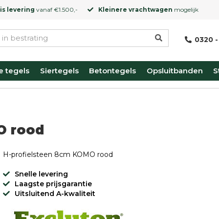
is levering
vanaf €1.500,-
Kleinere vrachtwagen
mogelijk
0320 -
e tegels
Siertegels
Betontegels
Opsluitbanden
S
O rood
H-profielsteen 8cm KOMO rood
Snelle levering
Laagste prijsgarantie
Uitsluitend A-kwaliteit