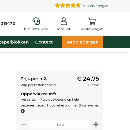
927
ervaringen
 219170
Klantenservice
account
winkelwagen
tapelblokken
Contact
Aanbiedingen
€ 24,75
Prijs per m2:
Prijs per besteleenheid
€ 29,70
2
Oppervlakte m
:
2
Het aantal m
wordt afgerond op hele
besteleenheden. Houd rekening met 5% snijverlies