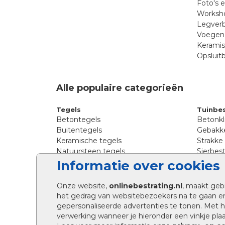
Foto's 
Worksho
Legverb
Voegen 
Kerami
Opsluit
Alle populaire categorieën
Tegels
Tuinbes
Betontegels
Betonkl
Buitentegels
Gebakke
Keramische tegels
Strakke
Natuursteen tegels
Sierbest
Siertegels
Straatkl
Informatie over cookies
Stoeptegels
Straats
Straattegels
Tromme
Onze website,
onlinebestrating.nl
, maakt geb
Terrastegels
Tuinste
het gedrag van websitebezoekers na te gaan e
Tuintegels
Waalfo
gepersonaliseerde advertenties te tonen. Met
Wildver
verwerking wanneer je hieronder een vinkje plaat
Kingsto