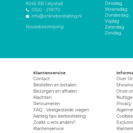
Dinsdag
8243 RB Lelystad
Woensdag
0320 - 219170
Donderdag
info@onlinebestrating.nl
Vrijdag
Routebeschrijving
Zaterdag
Zondag
Klantenservice
Informa
Contact
Over On
Bestellen en betalen
Showr
Bezorgen en afhalen
Onze on
Klachten
Nuttige
Retourneren
Privacy 
FAQ - Veelgestelde vragen
Algeme
Aanleg tips sierbestrating
Cookies
Zoekt u iets anders?
Excluto
Klantenservice
Klanten