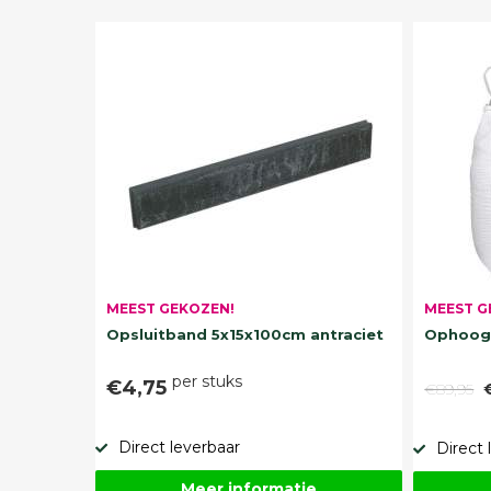
MEEST G
MEEST GEKOZEN!
Ophoogz
Opsluitband 5x15x100cm antraciet
per stuks
€4,75
€89,95
Direct leverbaar
Direct 
Meer informatie