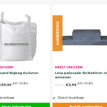
AANBIEDING
EKOZEN!
MEEST GEKOZEN!
and Bigbag Excluton
Linia palissade 15x15x60cm s
antraciet
per stuks
per stuks
€69,95
€5,75
€3,99
leverbaar
Direct leverbaar
Meer informatie
Bekijk aanbieding