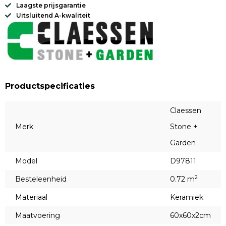
Laagste prijsgarantie
Uitsluitend A-kwaliteit
Productspecificaties
Claessen
Merk
Stone +
Garden
Model
D97811
2
Besteleenheid
0.72 m
Materiaal
Keramiek
Maatvoering
60x60x2cm