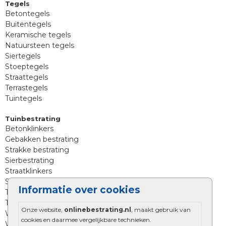
Tegels
Betontegels
Buitentegels
Keramische tegels
Natuursteen tegels
Siertegels
Stoeptegels
Straattegels
Terrastegels
Tuintegels
Tuinbestrating
Betonklinkers
Gebakken bestrating
Strakke bestrating
Sierbestrating
Straatklinkers
Straatstenen
Informatie over cookies
Trommelstenen
Tuinstenen
Onze website,
onlinebestrating.nl
, maakt gebruik van
Waalformaat
cookies en daarmee vergelijkbare technieken.
Wildverband bestrating