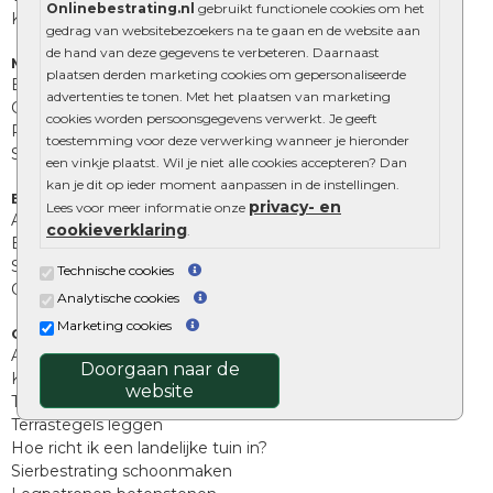
Onlinebestrating.nl
gebruikt functionele cookies om het
Kingstones
gedrag van websitebezoekers na te gaan en de website aan
de hand van deze gegevens te verbeteren. Daarnaast
Muurelementen
plaatsen derden marketing cookies om gepersonaliseerde
Betonbielzen
advertenties te tonen. Met het plaatsen van marketing
Opsluitbanden
cookies worden persoonsgegevens verwerkt. Je geeft
Palissades
toestemming voor deze verwerking wanneer je hieronder
Stapelblokken
een vinkje plaatst. Wil je niet alle cookies accepteren? Dan
kan je dit op ieder moment aanpassen in de instellingen.
Extra benodigdheden
privacy- en
Lees voor meer informatie onze
Afwatering en diversen
cookieverklaring
.
Beplantings en betonelementen
Split, grind en zand
Technische cookies
Oprit tegels
Analytische cookies
Marketing cookies
Overig
Aanbiedingen
Doorgaan naar de
Kunstgras
website
Tuintegels outlet
Terrastegels leggen
Hoe richt ik een landelijke tuin in?
Sierbestrating schoonmaken