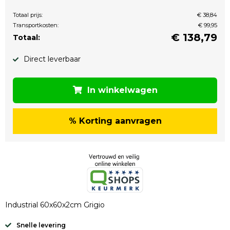
Totaal prijs:
€ 38,84
Transportkosten:
€ 99,95
€
138,79
Totaal:
Direct leverbaar
In winkelwagen
% Korting aanvragen
Industrial 60x60x2cm Grigio
Snelle levering