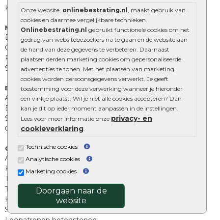
Kingstones
Onze website,
onlinebestrating.nl
, maakt gebruik van
cookies en daarmee vergelijkbare technieken.
Muurelementen
Onlinebestrating.nl
gebruikt functionele cookies om het
Betonbielzen
gedrag van websitebezoekers na te gaan en de website aan
Opsluitbanden
de hand van deze gegevens te verbeteren. Daarnaast
Palissades
plaatsen derden marketing cookies om gepersonaliseerde
Stapelblokken
advertenties te tonen. Met het plaatsen van marketing
cookies worden persoonsgegevens verwerkt. Je geeft
Extra benodigdheden
toestemming voor deze verwerking wanneer je hieronder
Afwatering en diversen
een vinkje plaatst. Wil je niet alle cookies accepteren? Dan
Beplantings en betonelementen
kan je dit op ieder moment aanpassen in de instellingen.
privacy- en
Split, grind en zand
Lees voor meer informatie onze
cookieverklaring
Oprit tegels
.
Technische cookies
Overig
Aanbiedingen
Analytische cookies
Kunstgras
Marketing cookies
Tuintegels outlet
Terrastegels leggen
Doorgaan naar de
Hoe richt ik een landelijke tuin in?
website
Sierbestrating schoonmaken