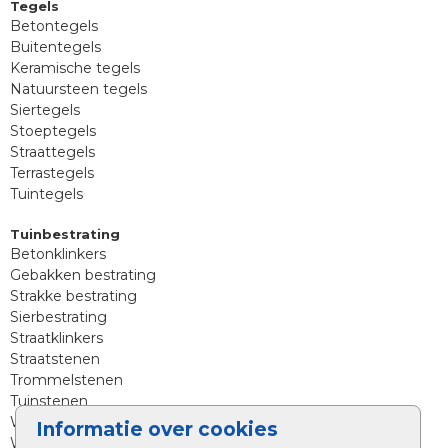
Tegels
Betontegels
Buitentegels
Keramische tegels
Natuursteen tegels
Siertegels
Stoeptegels
Straattegels
Terrastegels
Tuintegels
Tuinbestrating
Betonklinkers
Gebakken bestrating
Strakke bestrating
Sierbestrating
Straatklinkers
Straatstenen
Trommelstenen
Tuinstenen
Waalformaat
Informatie over cookies
Wildverband bestrating