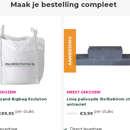
Maak je bestelling compleet
AANBIEDING
EKOZEN!
MEEST GEKOZEN!
and Bigbag Excluton
Linia palissade 15x15x60cm s
antraciet
per stuks
per stuks
€69,95
€5,75
€3,99
leverbaar
Direct leverbaar