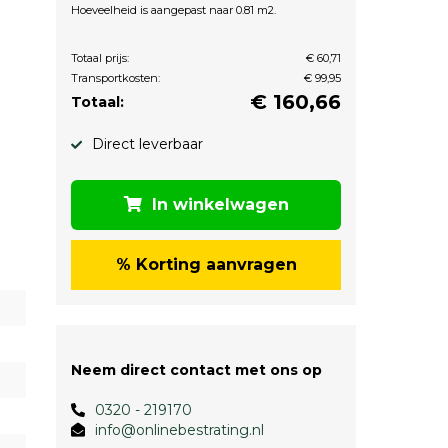
Hoeveelheid is aangepast naar 0.81 m2.
Totaal prijs:
€ 60,71
Transportkosten:
€ 99,95
€
160,66
Totaal:
Direct leverbaar
In winkelwagen
% Korting aanvragen
Neem direct contact met ons op
0320 - 219170
info@onlinebestrating.nl