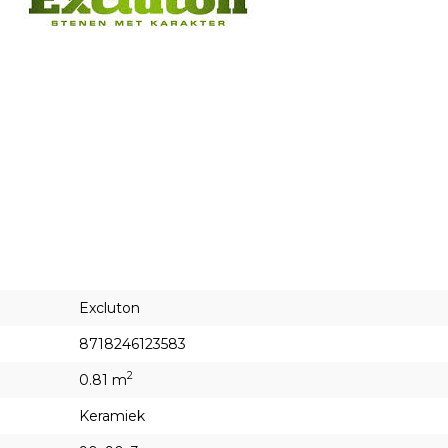
Excluton
8718246123583
2
0.81 m
Keramiek