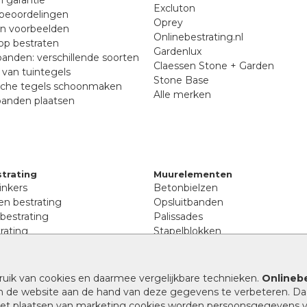
Excluton
beoordelingen
Oprey
en voorbeelden
Onlinebestrating.nl
p bestraten
Gardenlux
anden: verschillende soorten
Claessen Stone + Garden
van tuintegels
Stone Base
sche tegels schoonmaken
Alle merken
banden plaatsen
trating
Muurelementen
inkers
Betonbielzen
n bestrating
Opsluitbanden
 bestrating
Palissades
rating
Stapelblokken
inkers
Extra benodigdheden
tenen
Afwatering en diversen
lstenen
ruik van cookies en daarmee vergelijkbare technieken.
Onlinebe
Beplantings en betonelemente
nen
n de website aan de hand van deze gegevens te verbeteren. Da
Split, grind en zand
rmaat
 het plaatsen van marketing cookies worden persoonsgegevens 