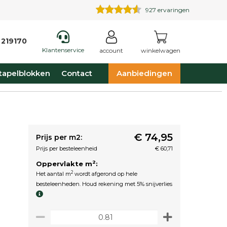
927
ervaringen
 219170
Klantenservice
account
winkelwagen
tapelblokken
Contact
Aanbiedingen
€ 74,95
Prijs per m2:
Prijs per besteleenheid
€ 60,71
2
Oppervlakte m
:
2
Het aantal m
wordt afgerond op hele
besteleenheden. Houd rekening met 5% snijverlies