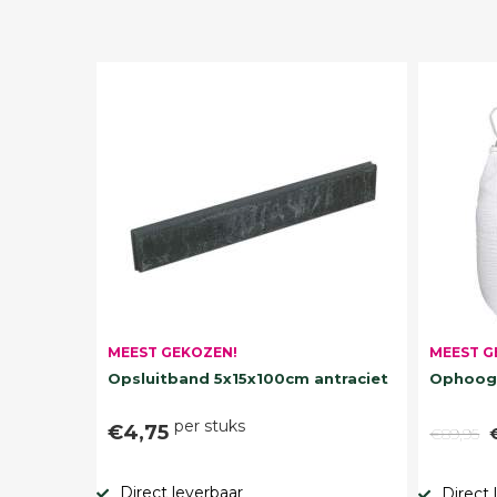
MEEST G
MEEST GEKOZEN!
Ophoogz
Opsluitband 5x15x100cm antraciet
per stuks
€4,75
€89,95
Direct leverbaar
Direct 