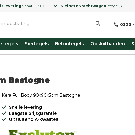
is levering
vanaf €1.500,-
Kleinere vrachtwagen
mogelijk
0320 -
e tegels
Siertegels
Betontegels
Opsluitbanden
S
cm Bastogne
Kera Full Body 90x90x3cm Bastogne
Snelle levering
Laagste prijsgarantie
Uitsluitend A-kwaliteit