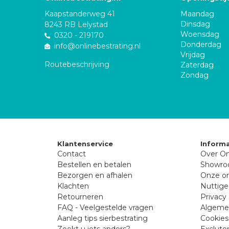
Kaapstanderweg 41
Maandag
Dinsdag
8243 RB Lelystad
Woensdag
0320 - 219170
Donderdag
info@onlinebestrating.nl
Vrijdag
Routebeschrijving
Zaterdag
Zondag
Klantenservice
Informa
Contact
Over On
Bestellen en betalen
Showr
Bezorgen en afhalen
Onze on
Klachten
Nuttige
Retourneren
Privacy 
FAQ - Veelgestelde vragen
Algeme
Aanleg tips sierbestrating
Cookies
Zoekt u iets anders?
Excluto