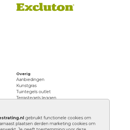
Overig
Aanbiedingen
Kunstgras
Tuintegels outlet
Terrastegels leggen
Hoe richt ik een landelijke tuin in?
Sierbestrating schoonmaken
Legpatronen betonstenen
strating.nl
gebruikt functionele cookies om
n
Hoe betonstenen onderhouden
arnaast plaatsen derden marketing cookies om
Aanlegtips voor betonstenen
verwerkt. Je geeft toestemming voor deze