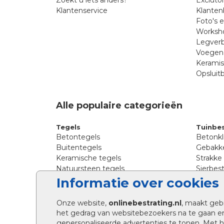
Klantenservice
Klanten
Foto's 
Worksho
Legverb
Voegen 
Kerami
Opsluit
Alle populaire categorieën
Tegels
Tuinbes
Betontegels
Betonkl
Buitentegels
Gebakke
Keramische tegels
Strakke
Natuursteen tegels
Sierbest
Siertegels
Straatkl
Informatie over cookies
Stoeptegels
Straats
Straattegels
Tromme
Onze website,
onlinebestrating.nl
, maakt geb
Terrastegels
Tuinste
het gedrag van websitebezoekers na te gaan e
Tuintegels
Waalfo
gepersonaliseerde advertenties te tonen. Met