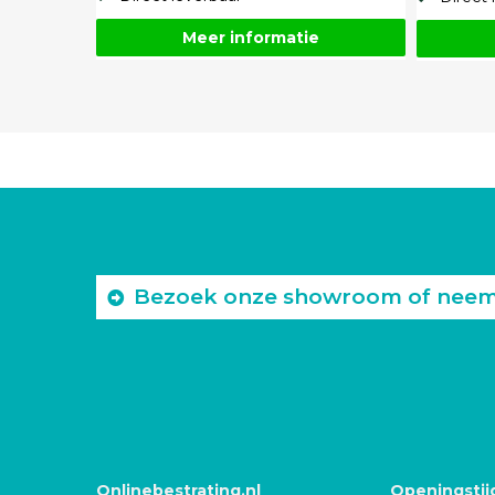
Meer informatie
Bezoek onze showroom of neem c
Onlinebestrating.nl
Openingstij