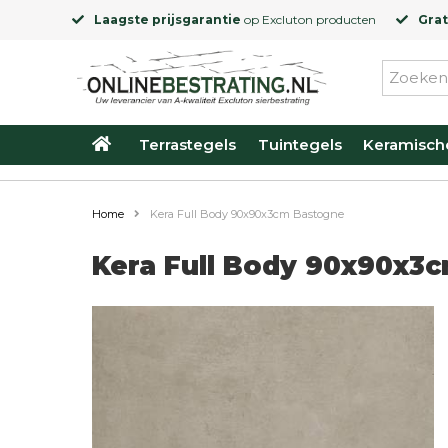
Laagste prijsgarantie
op
Excluton
producten
Grat
Terrastegels
Tuintegels
Keramisch
Home
Kera Full Body 90x90x3cm Bastogne
Kera Full Body 90x90x3