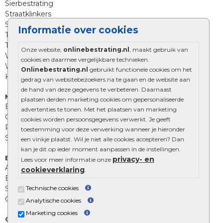
Sierbestrating
Straatklinkers
Straatstenen
Informatie over cookies
Trommelstenen
Tuinstenen
Onze website,
onlinebestrating.nl
, maakt gebruik van
Waalformaat
cookies en daarmee vergelijkbare technieken.
Wildverband bestrating
Onlinebestrating.nl
gebruikt functionele cookies om het
Kingstones
gedrag van websitebezoekers na te gaan en de website aan
de hand van deze gegevens te verbeteren. Daarnaast
Muurelementen
plaatsen derden marketing cookies om gepersonaliseerde
Betonbielzen
advertenties te tonen. Met het plaatsen van marketing
Opsluitbanden
cookies worden persoonsgegevens verwerkt. Je geeft
Palissades
toestemming voor deze verwerking wanneer je hieronder
Stapelblokken
een vinkje plaatst. Wil je niet alle cookies accepteren? Dan
kan je dit op ieder moment aanpassen in de instellingen.
Extra benodigdheden
privacy- en
Lees voor meer informatie onze
Afwatering en diversen
cookieverklaring
.
Beplantings en betonelementen
Technische cookies
Split, grind en zand
Oprit tegels
Analytische cookies
Marketing cookies
Overig