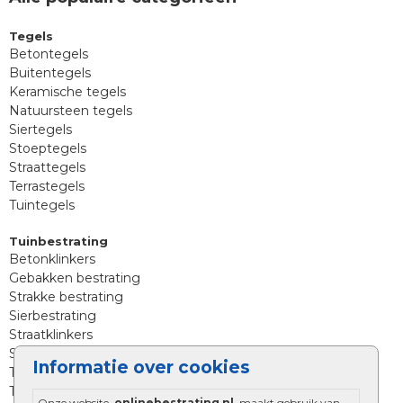
Tegels
Betontegels
Buitentegels
Keramische tegels
Natuursteen tegels
Siertegels
Stoeptegels
Straattegels
Terrastegels
Tuintegels
Tuinbestrating
Betonklinkers
Gebakken bestrating
Strakke bestrating
Sierbestrating
Straatklinkers
Straatstenen
Informatie over cookies
Trommelstenen
Tuinstenen
Onze website,
onlinebestrating.nl
, maakt gebruik van