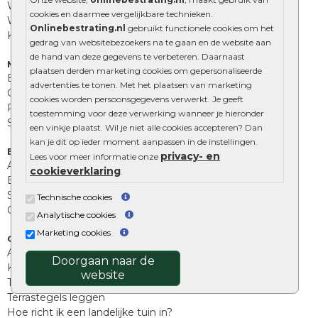
Waalformaat
cookies en daarmee vergelijkbare technieken.
Wildverband bestrating
Onlinebestrating.nl
gebruikt functionele cookies om het
Kingstones
gedrag van websitebezoekers na te gaan en de website aan
de hand van deze gegevens te verbeteren. Daarnaast
Muurelementen
plaatsen derden marketing cookies om gepersonaliseerde
Betonbielzen
advertenties te tonen. Met het plaatsen van marketing
Opsluitbanden
cookies worden persoonsgegevens verwerkt. Je geeft
Palissades
toestemming voor deze verwerking wanneer je hieronder
Stapelblokken
een vinkje plaatst. Wil je niet alle cookies accepteren? Dan
kan je dit op ieder moment aanpassen in de instellingen.
Extra benodigdheden
privacy- en
Lees voor meer informatie onze
Afwatering en diversen
cookieverklaring
.
Beplantings en betonelementen
Split, grind en zand
Technische cookies
Oprit tegels
Analytische cookies
Marketing cookies
Overig
Aanbiedingen
Doorgaan naar de
Kunstgras
website
Tuintegels outlet
Terrastegels leggen
Hoe richt ik een landelijke tuin in?