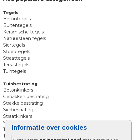
Tegels
Betontegels
Buitentegels
Keramische tegels
Natuursteen tegels
Siertegels
Stoeptegels
Straattegels
Terrastegels
Tuintegels
Tuinbestrating
Betonklinkers
Gebakken bestrating
Strakke bestrating
Sierbestrating
Straatklinkers
Straatstenen
Informatie over cookies
Trommelstenen
Tuinstenen
Onze website,
onlinebestrating.nl
, maakt gebruik van