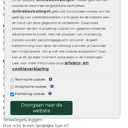
Waalformaat
cookies en daarmee vergelijkbare technieken.
Wildverband bestrating
Onlinebestrating.nl
gebruikt functionele cookies om het
Kingstones
gedrag van websitebezoekers na te gaan en de website aan
de hand van deze gegevens te verbeteren. Daarnaast
Muurelementen
plaatsen derden marketing cookies om gepersonaliseerde
Betonbielzen
advertenties te tonen. Met het plaatsen van marketing
Opsluitbanden
cookies worden persoonsgegevens verwerkt. Je geeft
Palissades
toestemming voor deze verwerking wanneer je hieronder
Stapelblokken
een vinkje plaatst. Wil je niet alle cookies accepteren? Dan
kan je dit op ieder moment aanpassen in de instellingen.
Extra benodigdheden
privacy- en
Lees voor meer informatie onze
Afwatering en diversen
cookieverklaring
.
Beplantings en betonelementen
Split, grind en zand
Technische cookies
Oprit tegels
Analytische cookies
Marketing cookies
Overig
Aanbiedingen
Doorgaan naar de
Kunstgras
website
Tuintegels outlet
Terrastegels leggen
Hoe richt ik een landelijke tuin in?