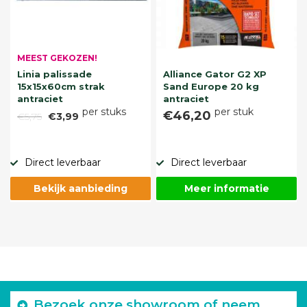
MEEST GEKOZEN!
Linia palissade
Alliance Gator G2 XP
15x15x60cm strak
Sand Europe 20 kg
antraciet
antraciet
per stuks
per stuk
€46,20
€5,75
€3,99
Direct leverbaar
Direct leverbaar
Bekijk aanbieding
Meer informatie
Bezoek onze showroom of neem