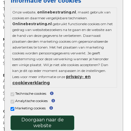
Informatie over cookies
Trommelstenen
Tuinstenen
Onze website,
onlinebestrating.nl
, maakt gebruik van
Waalformaat
cookies en daarmee vergelijkbare technieken.
Wildverband bestrating
Onlinebestrating.nl
gebruikt functionele cookies om het
Kingstones
gedrag van websitebezoekers na te gaan en de website aan
de hand van deze gegevens te verbeteren. Daarnaast
Muurelementen
plaatsen derden marketing cookies om gepersonaliseerde
Betonbielzen
advertenties te tonen. Met het plaatsen van marketing
Opsluitbanden
cookies worden persoonsgegevens verwerkt. Je geeft
Palissades
toestemming voor deze verwerking wanneer je hieronder
Stapelblokken
een vinkje plaatst. Wil je niet alle cookies accepteren? Dan
kan je dit op ieder moment aanpassen in de instellingen.
Extra benodigdheden
privacy- en
Lees voor meer informatie onze
Afwatering en diversen
cookieverklaring
.
Beplantings en betonelementen
Split, grind en zand
Technische cookies
Oprit tegels
Analytische cookies
Marketing cookies
Overig
Aanbiedingen
Doorgaan naar de
Kunstgras
website
Tuintegels outlet