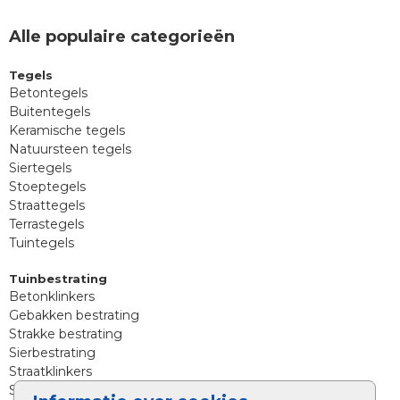
Alle populaire categorieën
Tegels
Betontegels
Buitentegels
Keramische tegels
Natuursteen tegels
Siertegels
Stoeptegels
Straattegels
Terrastegels
Tuintegels
Tuinbestrating
Betonklinkers
Gebakken bestrating
Strakke bestrating
Sierbestrating
Straatklinkers
Straatstenen