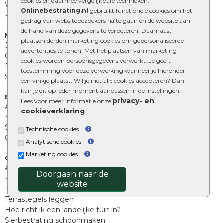
cookies en daarmee vergelijkbare technieken.
Wildverband bestrating
Onlinebestrating.nl
gebruikt functionele cookies om het
Kingstones
gedrag van websitebezoekers na te gaan en de website aan
de hand van deze gegevens te verbeteren. Daarnaast
Muurelementen
plaatsen derden marketing cookies om gepersonaliseerde
Betonbielzen
advertenties te tonen. Met het plaatsen van marketing
Opsluitbanden
cookies worden persoonsgegevens verwerkt. Je geeft
Palissades
toestemming voor deze verwerking wanneer je hieronder
Stapelblokken
een vinkje plaatst. Wil je niet alle cookies accepteren? Dan
kan je dit op ieder moment aanpassen in de instellingen.
Extra benodigdheden
privacy- en
Lees voor meer informatie onze
Afwatering en diversen
cookieverklaring
.
Beplantings en betonelementen
Split, grind en zand
Technische cookies
Oprit tegels
Analytische cookies
Marketing cookies
Overig
Aanbiedingen
Doorgaan naar de
Kunstgras
website
Tuintegels outlet
Terrastegels leggen
Hoe richt ik een landelijke tuin in?
Sierbestrating schoonmaken