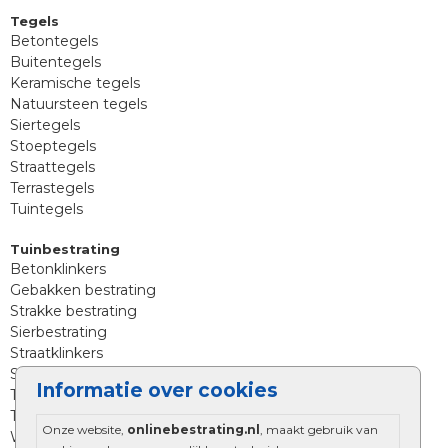
Tegels
Betontegels
Buitentegels
Keramische tegels
Natuursteen tegels
Siertegels
Stoeptegels
Straattegels
Terrastegels
Tuintegels
Tuinbestrating
Betonklinkers
Gebakken bestrating
Strakke bestrating
Sierbestrating
Straatklinkers
Straatstenen
Informatie over cookies
Trommelstenen
Tuinstenen
Onze website,
onlinebestrating.nl
, maakt gebruik van
Waalformaat