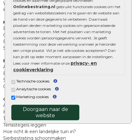
cookies en daarmee vergelijkbare technieken.
Wildverband bestrating
Onlinebestrating.nl
gebruikt functionele cookies om het
Kingstones
gedrag van websitebezoekers na te gaan en de website aan
de hand van deze gegevens te verbeteren. Daarnaast
Muurelementen
plaatsen derden marketing cookies om gepersonaliseerde
Betonbielzen
advertenties te tonen. Met het plaatsen van marketing
Opsluitbanden
cookies worden persoonsgegevens verwerkt. Je geeft
Palissades
toestemming voor deze verwerking wanneer je hieronder
Stapelblokken
een vinkje plaatst. Wil je niet alle cookies accepteren? Dan
kan je dit op ieder moment aanpassen in de instellingen.
Extra benodigdheden
privacy- en
Lees voor meer informatie onze
Afwatering en diversen
cookieverklaring
.
Beplantings en betonelementen
Split, grind en zand
Technische cookies
Oprit tegels
Analytische cookies
Marketing cookies
Overig
Aanbiedingen
Doorgaan naar de
Kunstgras
website
Tuintegels outlet
Terrastegels leggen
Hoe richt ik een landelijke tuin in?
Sierbestrating schoonmaken