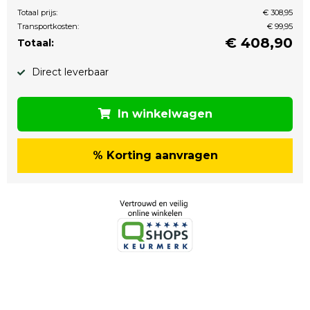
Totaal prijs:
€ 308,95
Transportkosten:
€ 99,95
€
408,90
Totaal:
Direct leverbaar
In winkelwagen
% Korting aanvragen