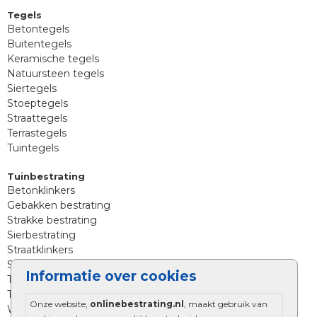
Tegels
Betontegels
Buitentegels
Keramische tegels
Natuursteen tegels
Siertegels
Stoeptegels
Straattegels
Terrastegels
Tuintegels
Tuinbestrating
Betonklinkers
Gebakken bestrating
Strakke bestrating
Sierbestrating
Straatklinkers
Straatstenen
Informatie over cookies
Trommelstenen
Tuinstenen
Onze website,
onlinebestrating.nl
, maakt gebruik van
Waalformaat