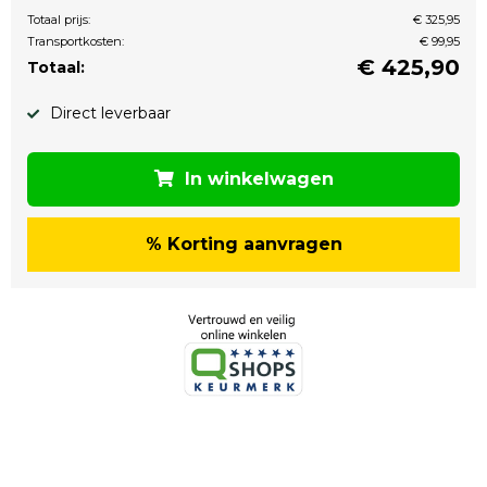
Totaal prijs:
€ 325,95
Transportkosten:
€ 99,95
€
425,90
Totaal:
Direct leverbaar
In winkelwagen
% Korting aanvragen