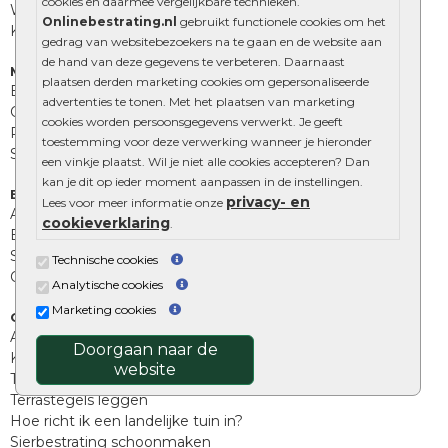
cookies en daarmee vergelijkbare technieken.
Wildverband bestrating
Onlinebestrating.nl
gebruikt functionele cookies om het
Kingstones
gedrag van websitebezoekers na te gaan en de website aan
de hand van deze gegevens te verbeteren. Daarnaast
Muurelementen
plaatsen derden marketing cookies om gepersonaliseerde
Betonbielzen
advertenties te tonen. Met het plaatsen van marketing
Opsluitbanden
cookies worden persoonsgegevens verwerkt. Je geeft
Palissades
toestemming voor deze verwerking wanneer je hieronder
Stapelblokken
een vinkje plaatst. Wil je niet alle cookies accepteren? Dan
kan je dit op ieder moment aanpassen in de instellingen.
Extra benodigdheden
privacy- en
Lees voor meer informatie onze
Afwatering en diversen
cookieverklaring
.
Beplantings en betonelementen
Split, grind en zand
Technische cookies
Oprit tegels
Analytische cookies
Marketing cookies
Overig
Aanbiedingen
Doorgaan naar de
Kunstgras
website
Tuintegels outlet
Terrastegels leggen
Hoe richt ik een landelijke tuin in?
Sierbestrating schoonmaken