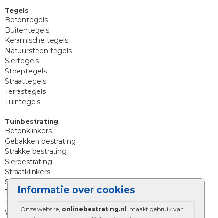
Tegels
Betontegels
Buitentegels
Keramische tegels
Natuursteen tegels
Siertegels
Stoeptegels
Straattegels
Terrastegels
Tuintegels
Tuinbestrating
Betonklinkers
Gebakken bestrating
Strakke bestrating
Sierbestrating
Straatklinkers
Straatstenen
Informatie over cookies
Trommelstenen
Tuinstenen
Onze website,
onlinebestrating.nl
, maakt gebruik van
Waalformaat