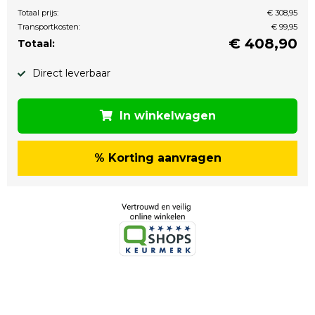
Totaal prijs:
€ 308,95
Transportkosten:
€ 99,95
€
408,90
Totaal:
Direct leverbaar
In winkelwagen
% Korting aanvragen