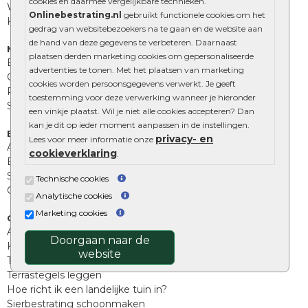
cookies en daarmee vergelijkbare technieken.
Wildverband bestrating
Onlinebestrating.nl
gebruikt functionele cookies om het
Kingstones
gedrag van websitebezoekers na te gaan en de website aan
de hand van deze gegevens te verbeteren. Daarnaast
Muurelementen
plaatsen derden marketing cookies om gepersonaliseerde
Betonbielzen
advertenties te tonen. Met het plaatsen van marketing
Opsluitbanden
cookies worden persoonsgegevens verwerkt. Je geeft
Palissades
toestemming voor deze verwerking wanneer je hieronder
Stapelblokken
een vinkje plaatst. Wil je niet alle cookies accepteren? Dan
kan je dit op ieder moment aanpassen in de instellingen.
Extra benodigdheden
privacy- en
Lees voor meer informatie onze
Afwatering en diversen
cookieverklaring
.
Beplantings en betonelementen
Split, grind en zand
Technische cookies
Oprit tegels
Analytische cookies
Marketing cookies
Overig
Aanbiedingen
Doorgaan naar de
Kunstgras
website
Tuintegels outlet
Terrastegels leggen
Hoe richt ik een landelijke tuin in?
Sierbestrating schoonmaken