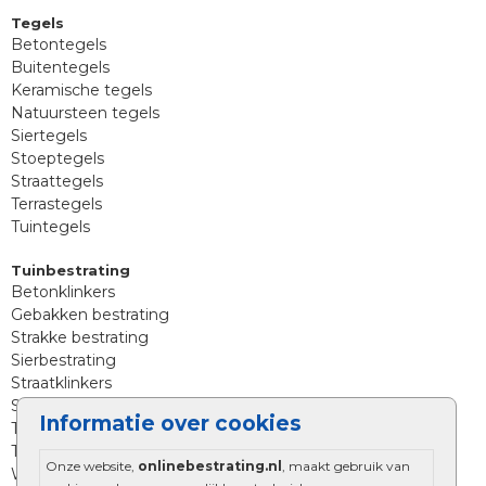
Tegels
Betontegels
Buitentegels
Keramische tegels
Natuursteen tegels
Siertegels
Stoeptegels
Straattegels
Terrastegels
Tuintegels
Tuinbestrating
Betonklinkers
Gebakken bestrating
Strakke bestrating
Sierbestrating
Straatklinkers
Straatstenen
Informatie over cookies
Trommelstenen
Tuinstenen
Onze website,
onlinebestrating.nl
, maakt gebruik van
Waalformaat