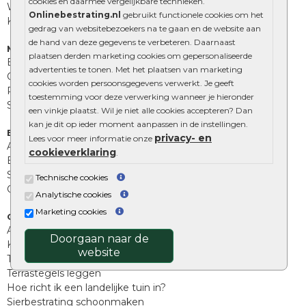
cookies en daarmee vergelijkbare technieken.
Wildverband bestrating
Onlinebestrating.nl
gebruikt functionele cookies om het
Kingstones
gedrag van websitebezoekers na te gaan en de website aan
de hand van deze gegevens te verbeteren. Daarnaast
Muurelementen
plaatsen derden marketing cookies om gepersonaliseerde
Betonbielzen
advertenties te tonen. Met het plaatsen van marketing
Opsluitbanden
cookies worden persoonsgegevens verwerkt. Je geeft
Palissades
toestemming voor deze verwerking wanneer je hieronder
Stapelblokken
een vinkje plaatst. Wil je niet alle cookies accepteren? Dan
kan je dit op ieder moment aanpassen in de instellingen.
Extra benodigdheden
privacy- en
Lees voor meer informatie onze
Afwatering en diversen
cookieverklaring
.
Beplantings en betonelementen
Split, grind en zand
Technische cookies
Oprit tegels
Analytische cookies
Marketing cookies
Overig
Aanbiedingen
Doorgaan naar de
Kunstgras
website
Tuintegels outlet
Terrastegels leggen
Hoe richt ik een landelijke tuin in?
Sierbestrating schoonmaken