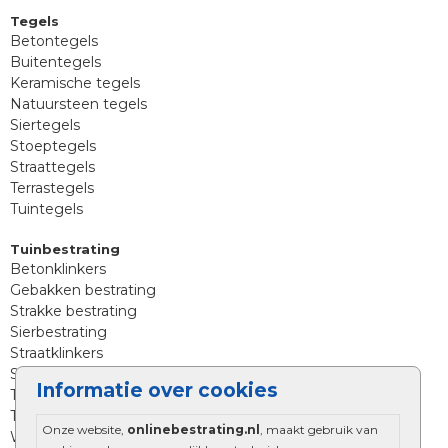
Tegels
Betontegels
Buitentegels
Keramische tegels
Natuursteen tegels
Siertegels
Stoeptegels
Straattegels
Terrastegels
Tuintegels
Tuinbestrating
Betonklinkers
Gebakken bestrating
Strakke bestrating
Sierbestrating
Straatklinkers
Straatstenen
Informatie over cookies
Trommelstenen
Tuinstenen
Onze website,
onlinebestrating.nl
, maakt gebruik van
Waalformaat