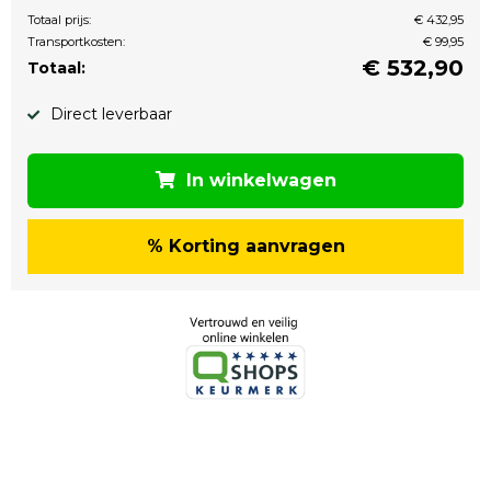
Totaal prijs:
€ 432,95
Transportkosten:
€ 99,95
€
532,90
Totaal:
Direct leverbaar
In winkelwagen
% Korting aanvragen