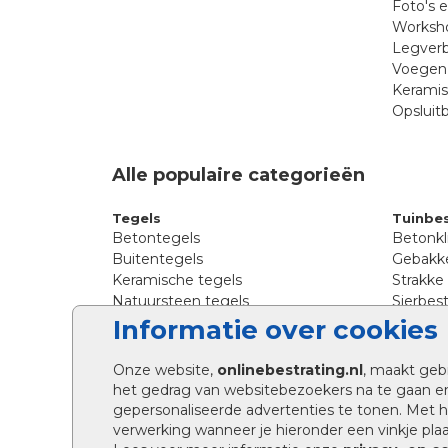
Foto's 
Worksho
Legverb
Voegen 
Kerami
Opsluit
Alle populaire categorieën
Tegels
Tuinbes
Betontegels
Betonkl
Buitentegels
Gebakke
Keramische tegels
Strakke
Natuursteen tegels
Sierbest
Siertegels
Straatkl
Informatie over cookies
Stoeptegels
Straats
Straattegels
Tromme
Onze website,
onlinebestrating.nl
, maakt geb
Terrastegels
Tuinste
het gedrag van websitebezoekers na te gaan e
Tuintegels
Waalfo
gepersonaliseerde advertenties te tonen. Met
Wildver
verwerking wanneer je hieronder een vinkje plaat
Kingsto