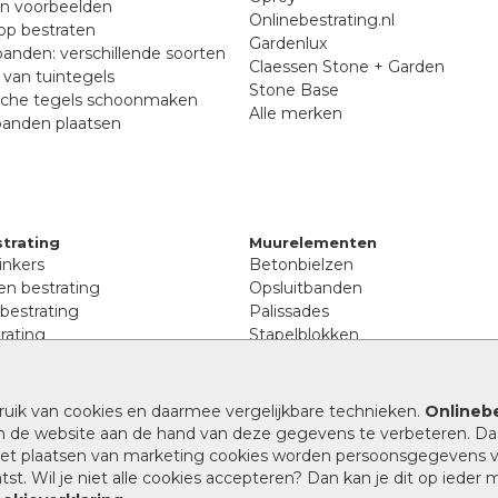
en voorbeelden
Onlinebestrating.nl
p bestraten
Gardenlux
anden: verschillende soorten
Claessen Stone + Garden
van tuintegels
Stone Base
sche tegels schoonmaken
Alle merken
banden plaatsen
trating
Muurelementen
inkers
Betonbielzen
n bestrating
Opsluitbanden
 bestrating
Palissades
rating
Stapelblokken
inkers
Extra benodigdheden
tenen
Afwatering en diversen
lstenen
ruik van cookies en daarmee vergelijkbare technieken.
Onlinebe
Beplantings en betonelemente
nen
n de website aan de hand van deze gegevens te verbeteren. Da
Split, grind en zand
rmaat
 het plaatsen van marketing cookies worden persoonsgegevens 
Oprit tegels
band bestrating
st. Wil je niet alle cookies accepteren? Dan kan je dit op ieder
nes