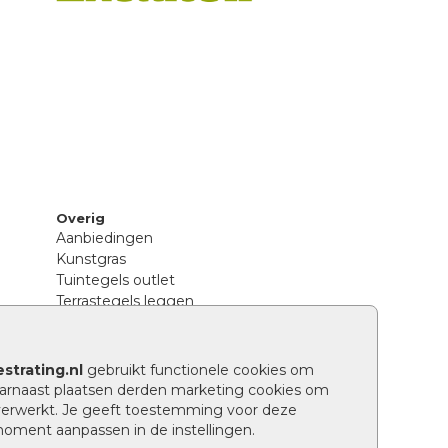
Overig
Aanbiedingen
Kunstgras
Tuintegels outlet
Terrastegels leggen
Hoe richt ik een landelijke tuin in?
Sierbestrating schoonmaken
Legpatronen betonstenen
strating.nl
gebruikt functionele cookies om
n
Hoe betonstenen onderhouden
arnaast plaatsen derden marketing cookies om
Aanlegtips voor betonstenen
verwerkt. Je geeft toestemming voor deze
Verschil betontegels en keramische
 moment aanpassen in de instellingen.
tegels