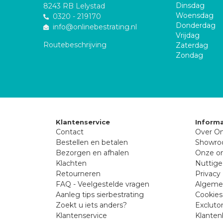
Dinsdag
8243 RB Lelystad
Woensdag
0320 - 219170
Donderdag
info@onlinebestrating.nl
Vrijdag
Routebeschrijving
Zaterdag
Zondag
Klantenservice
Informa
Contact
Over On
Bestellen en betalen
Showr
Bezorgen en afhalen
Onze on
Klachten
Nuttige
Retourneren
Privacy 
FAQ - Veelgestelde vragen
Algeme
Aanleg tips sierbestrating
Cookies
Zoekt u iets anders?
Excluto
Klantenservice
Klanten