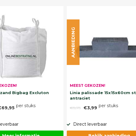
AANBIEDING
EKOZEN!
MEEST GEKOZEN!
and Bigbag Excluton
Linia palissade 15x15x60cm s
antraciet
per stuks
per stuks
€69,95
€5,75
€3,99
leverbaar
Direct leverbaar
Meer informatie
Bekijk aanbieding