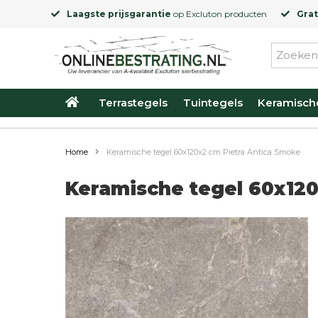
Laagste prijsgarantie
op
Excluton
producten
Grat
Terrastegels
Tuintegels
Keramisch
Home
Keramische tegel 60x120x2 cm Pietra Antica Smoke
Keramische tegel 60x12