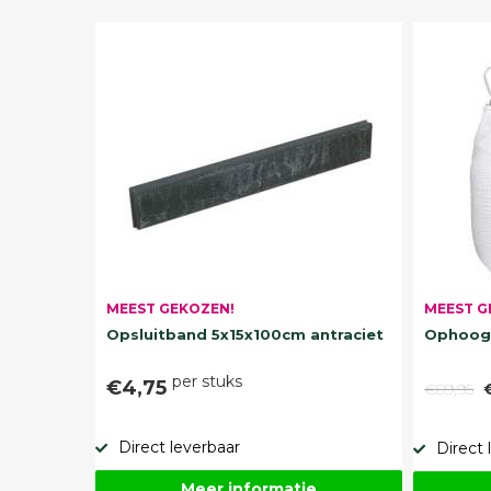
MEEST G
MEEST GEKOZEN!
Ophoogz
Opsluitband 5x15x100cm antraciet
per stuks
€4,75
€89,95
Direct leverbaar
Direct 
Meer informatie