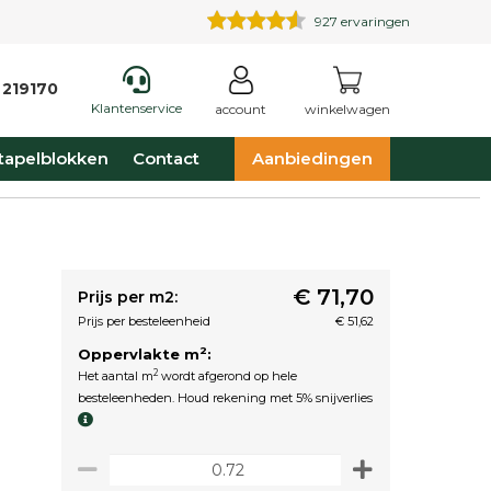
927
ervaringen
 219170
Klantenservice
account
winkelwagen
tapelblokken
Contact
Aanbiedingen
€ 71,70
Prijs per m2:
Prijs per besteleenheid
€ 51,62
2
Oppervlakte m
:
2
Het aantal m
wordt afgerond op hele
besteleenheden. Houd rekening met 5% snijverlies