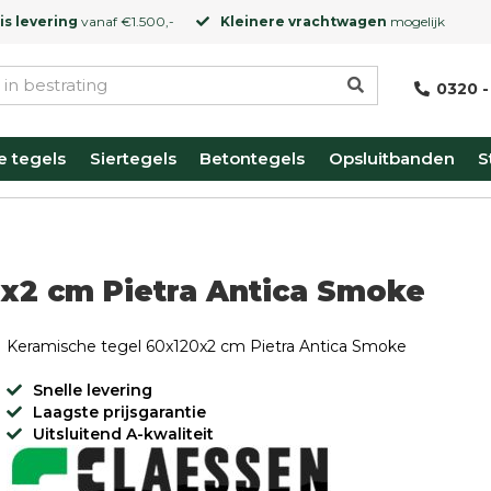
is levering
vanaf €1.500,-
Kleinere vrachtwagen
mogelijk
0320 -
e tegels
Siertegels
Betontegels
Opsluitbanden
S
0x2 cm Pietra Antica Smoke
Keramische tegel 60x120x2 cm Pietra Antica Smoke
Snelle levering
Laagste prijsgarantie
Uitsluitend A-kwaliteit