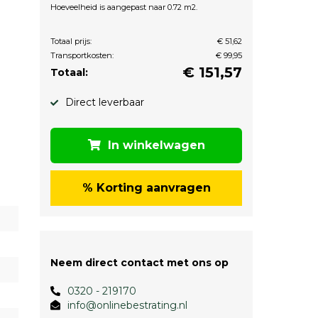
Hoeveelheid is aangepast naar 0.72 m2.
Totaal prijs:
€ 51,62
Transportkosten:
€ 99,95
€
151,57
Totaal:
Direct leverbaar
In winkelwagen
% Korting aanvragen
Neem direct contact met ons op
0320 - 219170
info@onlinebestrating.nl