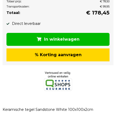
Totaal prijs:
€ 78,50
Transportkosten:
€ 99,95
€
178,45
Totaal:
Direct leverbaar
In winkelwagen
% Korting aanvragen
Keramische tegel Sandstone White 100x100x2cm