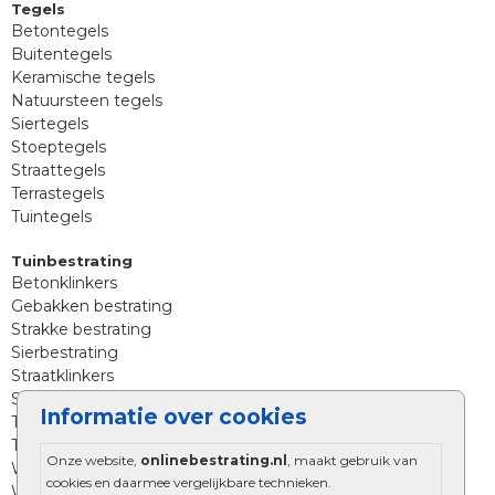
Tegels
Betontegels
Buitentegels
Keramische tegels
Natuursteen tegels
Siertegels
Stoeptegels
Straattegels
Terrastegels
Tuintegels
Tuinbestrating
Betonklinkers
Gebakken bestrating
Strakke bestrating
Sierbestrating
Straatklinkers
Straatstenen
Informatie over cookies
Trommelstenen
Tuinstenen
Onze website,
onlinebestrating.nl
, maakt gebruik van
Waalformaat
cookies en daarmee vergelijkbare technieken.
Wildverband bestrating