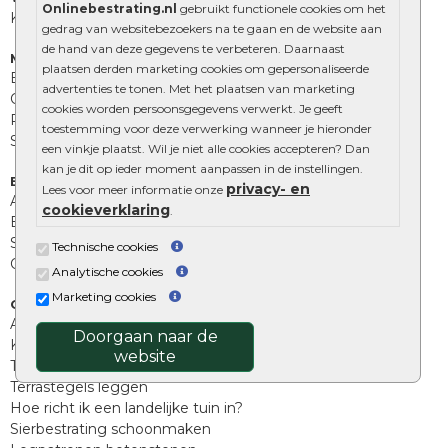
Onlinebestrating.nl
gebruikt functionele cookies om het
Kingstones
gedrag van websitebezoekers na te gaan en de website aan
de hand van deze gegevens te verbeteren. Daarnaast
Muurelementen
plaatsen derden marketing cookies om gepersonaliseerde
Betonbielzen
advertenties te tonen. Met het plaatsen van marketing
Opsluitbanden
cookies worden persoonsgegevens verwerkt. Je geeft
Palissades
toestemming voor deze verwerking wanneer je hieronder
Stapelblokken
een vinkje plaatst. Wil je niet alle cookies accepteren? Dan
kan je dit op ieder moment aanpassen in de instellingen.
Extra benodigdheden
privacy- en
Lees voor meer informatie onze
Afwatering en diversen
cookieverklaring
.
Beplantings en betonelementen
Split, grind en zand
Technische cookies
Oprit tegels
Analytische cookies
Marketing cookies
Overig
Aanbiedingen
Doorgaan naar de
Kunstgras
website
Tuintegels outlet
Terrastegels leggen
Hoe richt ik een landelijke tuin in?
Sierbestrating schoonmaken