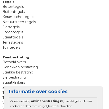
Tegels
Betontegels
Buitentegels
Keramische tegels
Natuursteen tegels
Siertegels
Stoeptegels
Straattegels
Terrastegels
Tuintegels
Tuinbestrating
Betonklinkers
Gebakken bestrating
Strakke bestrating
Sierbestrating
Straatklinkers
Straatstenen
Informatie over cookies
Trommelstenen
Tuinstenen
Onze website,
onlinebestrating.nl
, maakt gebruik van
Waalformaat
cookies en daarmee vergelijkbare technieken.
Wildverband bestrating