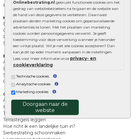
Onlinebestrating.nl
gebruikt functionele cookies om het
Kingstones
gedrag van websitebezoekers na te gaan en de website aan
de hand van deze gegevens te verbeteren. Daarnaast
Muurelementen
plaatsen derden marketing cookies om gepersonaliseerde
Betonbielzen
advertenties te tonen. Met het plaatsen van marketing
Opsluitbanden
cookies worden persoonsgegevens verwerkt. Je geeft
Palissades
toestemming voor deze verwerking wanneer je hieronder
Stapelblokken
een vinkje plaatst. Wil je niet alle cookies accepteren? Dan
kan je dit op ieder moment aanpassen in de instellingen.
Extra benodigdheden
privacy- en
Lees voor meer informatie onze
Afwatering en diversen
cookieverklaring
.
Beplantings en betonelementen
Split, grind en zand
Technische cookies
Oprit tegels
Analytische cookies
Marketing cookies
Overig
Aanbiedingen
Doorgaan naar de
Kunstgras
website
Tuintegels outlet
Terrastegels leggen
Hoe richt ik een landelijke tuin in?
Sierbestrating schoonmaken