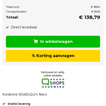
Totaal prijs:
€ 38,84
Transportkosten:
€ 99,95
€
138,79
Totaal:
Direct leverbaar
In winkelwagen
% Korting aanvragen
Konkrete 60x60x2cm Nero
Snelle levering