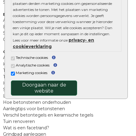
Stapelblokken
plaatsen derden marketing cookies om gepersonaliseerde
advertenties te tonen. Met het plaatsen van marketing
Extra benodigdheden
cookies worden persoonsgegevens verwerkt. Je geeft
Afwatering en diversen
toestemming voor deze verwerking wanneer je hieronder
Beplantings en betonelementen
een vinkje plaatst. Wil je niet alle cookies accepteren? Dan
Split, grind en zand
kan je dit op ieder moment aanpassen in de instellingen.
Oprit tegels
privacy- en
Lees voor meer informatie onze
cookieverklaring
.
Overig
Aanbiedingen
Technische cookies
Kunstgras
Analytische cookies
Tuintegels outlet
Marketing cookies
Terrastegels leggen
Hoe richt ik een landelijke tuin in?
Doorgaan naar de
Sierbestrating schoonmaken
website
Legpatronen betonstenen
Hoe betonstenen onderhouden
Aanlegtips voor betonstenen
Verschil betontegels en keramische tegels
Tuin renoveren
Wat is een facetrand?
Grindpad aanleggen