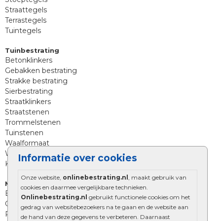
Straattegels
Terrastegels
Tuintegels
Tuinbestrating
Betonklinkers
Gebakken bestrating
Strakke bestrating
Sierbestrating
Straatklinkers
Straatstenen
Trommelstenen
Tuinstenen
Waalformaat
Wildverband bestrating
Informatie over cookies
Kingstones
Onze website,
onlinebestrating.nl
, maakt gebruik van
Muurelementen
cookies en daarmee vergelijkbare technieken.
Betonbielzen
Onlinebestrating.nl
gebruikt functionele cookies om het
Opsluitbanden
gedrag van websitebezoekers na te gaan en de website aan
Palissades
de hand van deze gegevens te verbeteren. Daarnaast