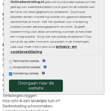
Onlinebestrating.nl
gebruikt functionele cookies om het
Kingstones
gedrag van websitebezoekers na te gaan en de website aan
de hand van deze gegevens te verbeteren. Daarnaast
Muurelementen
plaatsen derden marketing cookies om gepersonaliseerde
Betonbielzen
advertenties te tonen. Met het plaatsen van marketing
Opsluitbanden
cookies worden persoonsgegevens verwerkt. Je geeft
Palissades
toestemming voor deze verwerking wanneer je hieronder
Stapelblokken
een vinkje plaatst. Wil je niet alle cookies accepteren? Dan
kan je dit op ieder moment aanpassen in de instellingen.
Extra benodigdheden
privacy- en
Lees voor meer informatie onze
Afwatering en diversen
cookieverklaring
.
Beplantings en betonelementen
Split, grind en zand
Technische cookies
Oprit tegels
Analytische cookies
Marketing cookies
Overig
Aanbiedingen
Doorgaan naar de
Kunstgras
website
Tuintegels outlet
Terrastegels leggen
Hoe richt ik een landelijke tuin in?
Sierbestrating schoonmaken