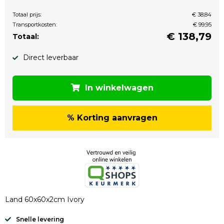
Totaal prijs:
€ 38,84
Transportkosten:
€ 99,95
€
138,79
Totaal:
Direct leverbaar
In winkelwagen
% Korting aanvragen
Land 60x60x2cm Ivory
Snelle levering