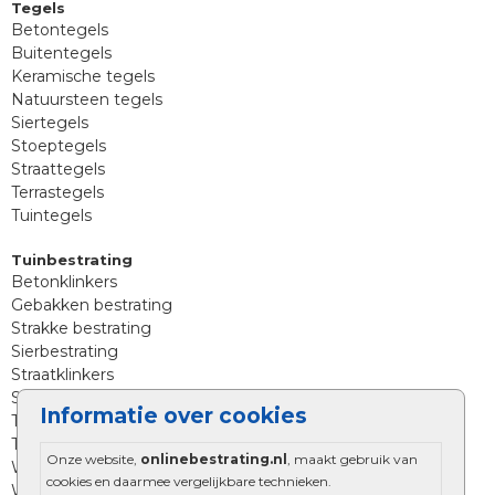
Tegels
Betontegels
Buitentegels
Keramische tegels
Natuursteen tegels
Siertegels
Stoeptegels
Straattegels
Terrastegels
Tuintegels
Tuinbestrating
Betonklinkers
Gebakken bestrating
Strakke bestrating
Sierbestrating
Straatklinkers
Straatstenen
Informatie over cookies
Trommelstenen
Tuinstenen
Onze website,
onlinebestrating.nl
, maakt gebruik van
Waalformaat
cookies en daarmee vergelijkbare technieken.
Wildverband bestrating