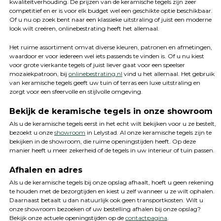
kwaliteitverhouding. De prijzen van de keramische tegels zijn zeer
competitief en er is voor elk budget wel een geschikte optie beschikbaar.
Of u nu op zoek bent naar een klassieke uitstraling of juist een moderne
look wilt creëren, onlinebestrating heeft het allemaal.
Het ruime assortiment omvat diverse kleuren, patronen en afmetingen,
waardoor er voor iedereen wel iets passends te vinden is. Of u nu kiest
voor grote vierkante tegels of juist liever gaat voor een speelser
mozaïekpatroon, bij
onlinebestrating.nl
vind u het allemaal. Het gebruik
van keramische tegels geeft uw tuin of terras een luxe uitstraling en
zorgt voor een sfeervolle en stijlvolle omgeving.
Bekijk de keramische tegels in onze showroom
Als u de keramische tegels eerst in het echt wilt bekijken voor u ze bestelt,
bezoekt u onze
showroom
in Lelystad. Al onze keramische tegels zijn te
bekijken in de showroom, die ruime openingstijden heeft. Op deze
manier heeft u meer zekerheid of de tegels in uw interieur of tuin passen.
Afhalen en adres
Als u de keramische tegels bij onze opslag afhaalt, hoeft u geen rekening
te houden met de bezorgtijden en kiest u zelf wanneer u ze wilt ophalen.
Daarnaast betaalt u dan natuurlijk ook geen transportkosten. Wilt u
onze showroom bezoeken of uw bestelling afhalen bij onze opslag?
Bekijk onze actuele openingstijden op de
contactpagina
.