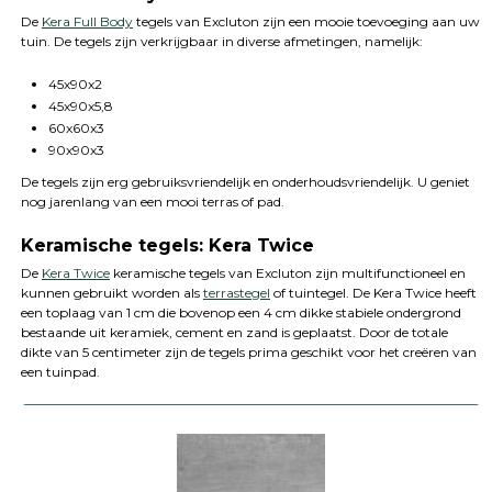
De
Kera Full Body
tegels van Excluton zijn een mooie toevoeging aan uw
tuin. De tegels zijn verkrijgbaar in diverse afmetingen, namelijk:
45x90x2
45x90x5,8
60x60x3
90x90x3
De tegels zijn erg gebruiksvriendelijk en onderhoudsvriendelijk. U geniet
nog jarenlang van een mooi terras of pad.
Keramische tegels: Kera Twice
De
Kera Twice
keramische tegels van Excluton zijn multifunctioneel en
kunnen gebruikt worden als
terrastegel
of tuintegel. De Kera Twice heeft
een toplaag van 1 cm die bovenop een 4 cm dikke stabiele ondergrond
bestaande uit keramiek, cement en zand is geplaatst. Door de totale
dikte van 5 centimeter zijn de tegels prima geschikt voor het creëren van
een tuinpad.