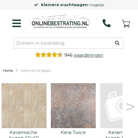
vrachtwagen
mogelijk
Laagste prijsg
946
waarderingen
Home
Keramische tegels
>
Keramische 
Kera Twice
Keramische 
tegels 60x60
tegels 100x10