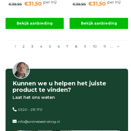
per m2
per m2
€31,50
€31,50
€39,95
€39,95
Bekijk aanbieding
Bekijk aanbieding
1
2
3
4
5
6
7
8
9
10
11
....
>
Kunnen we u helpen het juiste
product te vinden?
Laat het ons weten
0320 - 219 170
info@onlinebestrating.nl