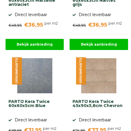
60x60x3cm Marseille
60x60x3cm Nantes
antraciet
grijs
Direct leverbaar
Direct leverbaar
per m2
per m2
€36,95
€36,95
€49,95
€49,95
Bekijk aanbieding
Bekijk aanbieding
OPRUIMPARTIJ
OPRUIMPARTIJ
PARTIJ Kera Twice
PARTIJ Kera Twice
60x60x5cm Blue
45x90x5,8cm Chevron
Direct leverbaar
Direct leverbaar
per m2
per m2
€31,95
€37,95
€69,95
€74,95