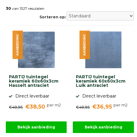
Betonklinkers
Gebakken
30
van 1327 resulaten
bestrating
Sorteren op:
Sierbestrating
Strakke
bestrating
AANBIEDING
AANBIEDING
Trommelstenen
Wildverband
bestrating
Muurelementen
Straatklinkers
Opsluitbanden
PARTIJ tuintegel
PARTIJ tuintegel
Betonbanden
keramiek 60x60x3cm
keramiek 60x60x3cm
Hasselt antraciet
Luik antraciet
Palissades
Stapelblokken
Direct leverbaar
Direct leverbaar
Grind
per m2
per m2
€38,50
€36,95
en
€49,95
€49,95
zand
Tuinaarde
Halfverharding
Bekijk aanbieding
Bekijk aanbieding
Afwatering
en