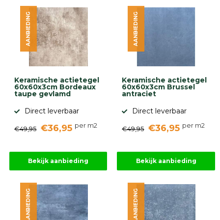
diversen
AANBIEDING
AANBIEDING
Beplantings
en
betonelementen
Overig
Kunstgras
Aanbiedingen
Keramische actietegel
Keramische actietegel
Compleet
60x60x3cm Bordeaux
60x60x3cm Brussel
tuinproject
taupe gevlamd
antraciet
(informatie)
Direct leverbaar
Direct leverbaar
Onlinebestrating.nl
per m2
per m2
€36,95
€36,95
€49,95
€49,95
9.1
Bekijk aanbieding
Bekijk aanbieding
AANBIEDING
AANBIEDING