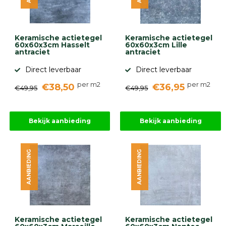
gebaseerd
op
946
ervaringen
Keramische actietegel
Keramische actietegel
60x60x3cm Hasselt
60x60x3cm Lille
antraciet
antraciet
Direct leverbaar
Direct leverbaar
per m2
per m2
€38,50
€36,95
€49,95
€49,95
Bekijk aanbieding
Bekijk aanbieding
AANBIEDING
AANBIEDING
Keramische actietegel
Keramische actietegel