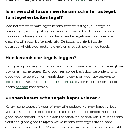
Staat uw vraag er niet tussen, neem dan
contact
met ons op.
Is er verschil tussen een keramische terrastegel,
tuintegel en buitentegel?
Wat betreft de benamingen keramische terrastegel, tuintegel en
buitentegel, is er eigenlijk geen verschil tussen deze termen. Ze worden
vaak door elkaar gebruikt om keramische tegels aan te duiden die
geschikt zijn voor buitengebruik. De focus ligt hierbij op de
duurzaamheid, weerbestendigheid en slipvastheid van de tegels.
Hoe keramische tegels leggen?
Een goede plaatsing is cruciaal voor de duurzaamheid en het uiterlijk van
uw keramische tegels. Zorg voor een solide basis door de ondergrond
goed voor te bereiden en maak daarna een plan voor uw gewenste
legpatroon
. Bekijk onze
handige informatie
voor meer toelichting of
neem
contact
met ons op.
Kunnen keramische tegels kapot vriezen?
Keramische tegels die voor binnen zijn bedoeld kunnen kapot vriezen.
Vooral als de tegel niet goed is geïmpregneerd en de ondergrond niet
goed is voorbereid, kan dit leiden tot scheuren of breuken. Het is daarom
verstandig om goed te kijken welke keramische tegels dik en hard
genoeg zijn voor buiten. Vrijwel al onze keramische tegels zijn geschikt