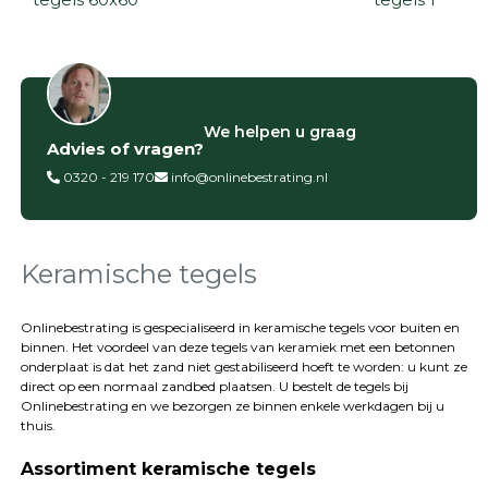
Filter op
We helpen u graag
Advies of vragen?
Categorieën
0320 - 219 170
info@onlinebestrating.nl
Siertegels
Betontegels
Keramische
tegels
Keramische tegels
Natuursteen
tegels
Onlinebestrating is gespecialiseerd in keramische tegels voor buiten en
binnen. Het voordeel van deze tegels van keramiek met een betonnen
Terrastegels
onderplaat is dat het zand niet gestabiliseerd hoeft te worden: u kunt ze
Tuintegels
direct op een normaal zandbed plaatsen. U bestelt de tegels bij
Stoeptegels
Onlinebestrating
en we bezorgen ze binnen enkele werkdagen bij u
Buitentegels
thuis.
Balkontegels
Assortiment keramische tegels
Sierbestrating