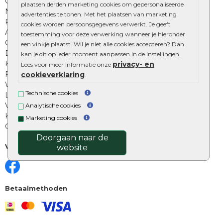
Onze online tuinwinkels
plaatsen derden marketing cookies om gepersonaliseerde
Nuttige informatie
advertenties te tonen. Met het plaatsen van marketing
Privacy Policy
cookies worden persoonsgegevens verwerkt. Je geeft
Algemene voorwaarden
toestemming voor deze verwerking wanneer je hieronder
Cookies beleid
een vinkje plaatst. Wil je niet alle cookies accepteren? Dan
Excluton garantie
kan je dit op ieder moment aanpassen in de instellingen.
Klantenbeoordelingen
privacy- en
Lees voor meer informatie onze
Foto's en voorbeelden
cookieverklaring
.
Workshop bestraten
Technische cookies
Legverbanden: verschillende soorten
Voegen van tuintegels
Analytische cookies
Keramische tegels schoonmaken
Marketing cookies
Opsluitbanden plaatsen
Doorgaan naar de
Volg ons
website
Betaalmethoden