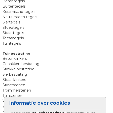
Betontegels
Buitentegels
Keramische tegels
Natuursteen tegels
Siertegels
Stoeptegels
Straattegels
Terrastegels
Tuintegels
Tuinbestrating
Betonklinkers
Gebakken bestrating
Strakke bestrating
Sierbestrating
Straatklinkers
Straatstenen
Trommelstenen
Tuinstenen
Waalformaat
Informatie over cookies
Wildverband bestrating
Kingstones
Onze website,
onlinebestrating.nl
, maakt gebruik van