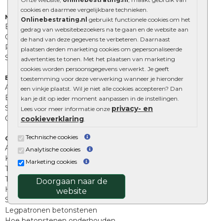
cookies en daarmee vergelijkbare technieken.
Muurelementen
Onlinebestrating.nl
gebruikt functionele cookies om het
Betonbielzen
gedrag van websitebezoekers na te gaan en de website aan
Opsluitbanden
de hand van deze gegevens te verbeteren. Daarnaast
Palissades
plaatsen derden marketing cookies om gepersonaliseerde
Stapelblokken
advertenties te tonen. Met het plaatsen van marketing
cookies worden persoonsgegevens verwerkt. Je geeft
Extra benodigdheden
toestemming voor deze verwerking wanneer je hieronder
Afwatering en diversen
een vinkje plaatst. Wil je niet alle cookies accepteren? Dan
Beplantings en betonelementen
kan je dit op ieder moment aanpassen in de instellingen.
Split, grind en zand
privacy- en
Lees voor meer informatie onze
Oprit tegels
cookieverklaring
.
Technische cookies
Overig
Aanbiedingen
Analytische cookies
Kunstgras
Marketing cookies
Tuintegels outlet
Terrastegels leggen
Doorgaan naar de
Hoe richt ik een landelijke tuin in?
website
Sierbestrating schoonmaken
Legpatronen betonstenen
Hoe betonstenen onderhouden