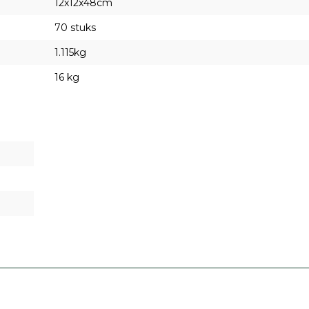
12x12x48cm
70 stuks
1.115kg
16 kg