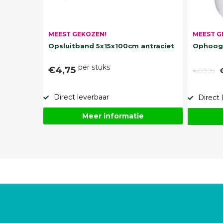
MEEST G
MEEST GEKOZEN!
Ophoogz
Opsluitband 5x15x100cm antraciet
per stuks
€4,75
€89,95
Direct leverbaar
Direct 
Meer informatie