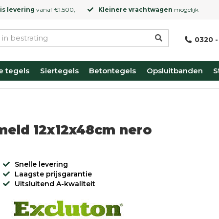
is levering
vanaf €1.500,-
Kleinere vrachtwagen
mogelijk
0320 -
e tegels
Siertegels
Betontegels
Opsluitbanden
S
mmeld 12x12x48cm nero
Snelle levering
Laagste prijsgarantie
Uitsluitend A-kwaliteit