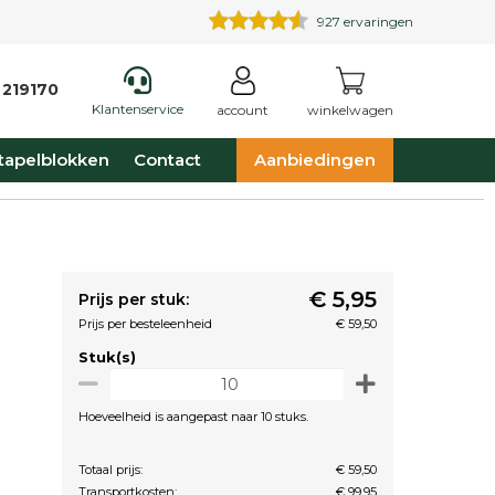
927
ervaringen
 219170
Klantenservice
account
winkelwagen
tapelblokken
Contact
Aanbiedingen
€ 5,95
Prijs per stuk:
Prijs per besteleenheid
€ 59,50
Stuk(s)
Hoeveelheid is aangepast naar 10 stuks.
Totaal prijs:
€ 59,50
Transportkosten:
€ 99,95