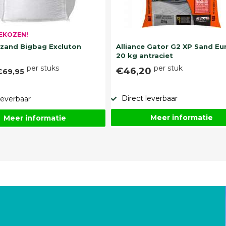
EKOZEN!
and Bigbag Excluton
Alliance Gator G2 XP Sand Eu
20 kg antraciet
per stuks
per stuk
€46,20
€69,95
Direct leverbaar
leverbaar
Meer informatie
Meer informatie