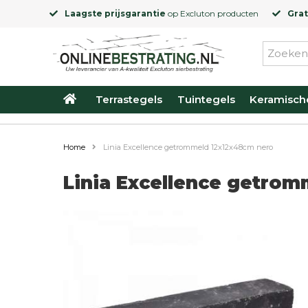
Laagste prijsgarantie
op
Excluton
producten
Grat
Terrastegels
Tuintegels
Keramisch
Home
Linia Excellence getrommeld 12x12x48cm nero
Linia Excellence getro