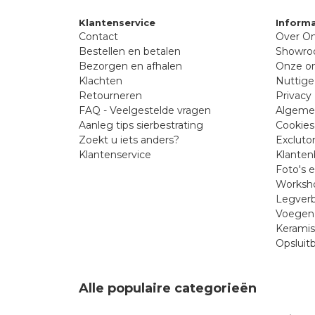
Klantenservice
Informa
Contact
Over On
Bestellen en betalen
Showr
Bezorgen en afhalen
Onze on
Klachten
Nuttige
Retourneren
Privacy 
FAQ - Veelgestelde vragen
Algeme
Aanleg tips sierbestrating
Cookies
Zoekt u iets anders?
Excluto
Klantenservice
Klanten
Foto's 
Worksho
Legverb
Voegen 
Kerami
Opsluit
Alle populaire categorieën