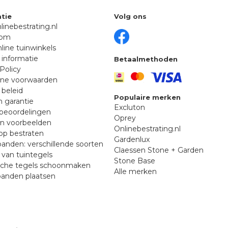
tie
Volg ons
linebestrating.nl
oom
line tuinwinkels
 informatie
Betaalmethoden
Policy
ne voorwaarden
 beleid
Populaire merken
n garantie
Excluton
beoordelingen
Oprey
en voorbeelden
Onlinebestrating.nl
p bestraten
Gardenlux
anden: verschillende soorten
Claessen Stone + Garden
van tuintegels
Stone Base
sche tegels schoonmaken
Alle merken
banden plaatsen