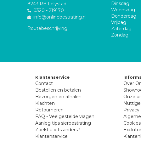
Dinsdag
8243 RB Lelystad
Woensdag
0320 - 219170
Donderdag
info@onlinebestrating.nl
Vrijdag
Routebeschrijving
Zaterdag
Zondag
Klantenservice
Informa
Contact
Over On
Bestellen en betalen
Showr
Bezorgen en afhalen
Onze on
Klachten
Nuttige
Retourneren
Privacy 
FAQ - Veelgestelde vragen
Algeme
Aanleg tips sierbestrating
Cookies
Zoekt u iets anders?
Excluto
Klantenservice
Klanten