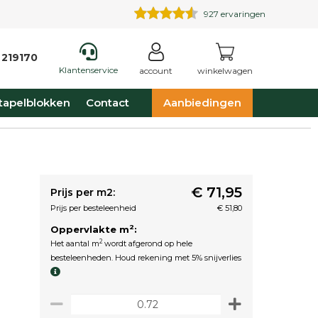
927
ervaringen
 219170
Klantenservice
account
winkelwagen
tapelblokken
Contact
Aanbiedingen
€ 71,95
Prijs per m2:
Prijs per besteleenheid
€ 51,80
2
Oppervlakte m
:
2
Het aantal m
wordt afgerond op hele
besteleenheden. Houd rekening met 5% snijverlies