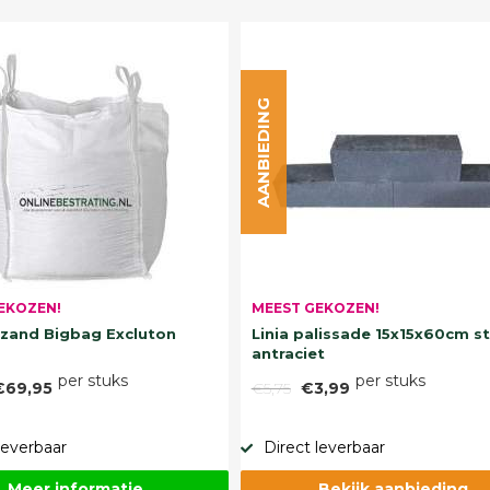
AANBIEDING
EKOZEN!
MEEST GEKOZEN!
and Bigbag Excluton
Linia palissade 15x15x60cm s
antraciet
per stuks
per stuks
€69,95
€5,75
€3,99
leverbaar
Direct leverbaar
Meer informatie
Bekijk aanbieding