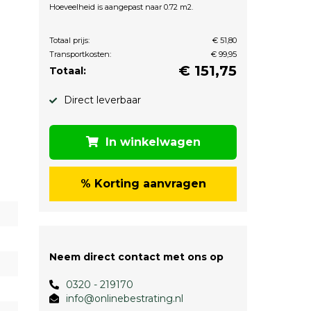
Hoeveelheid is aangepast naar 0.72 m2.
Totaal prijs:
€ 51,80
Transportkosten:
€ 99,95
€
151,75
Totaal:
Direct leverbaar
In winkelwagen
% Korting aanvragen
Neem direct contact met ons op
0320 - 219170
info@onlinebestrating.nl