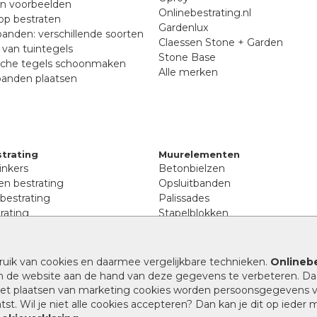
en voorbeelden
Onlinebestrating.nl
p bestraten
Gardenlux
anden: verschillende soorten
Claessen Stone + Garden
van tuintegels
Stone Base
sche tegels schoonmaken
Alle merken
banden plaatsen
trating
Muurelementen
inkers
Betonbielzen
n bestrating
Opsluitbanden
 bestrating
Palissades
rating
Stapelblokken
inkers
Extra benodigdheden
tenen
Afwatering en diversen
lstenen
ruik van cookies en daarmee vergelijkbare technieken.
Onlinebe
Beplantings en betonelemente
nen
n de website aan de hand van deze gegevens te verbeteren. Da
Split, grind en zand
rmaat
 het plaatsen van marketing cookies worden persoonsgegevens 
Oprit tegels
band bestrating
st. Wil je niet alle cookies accepteren? Dan kan je dit op ieder
nes