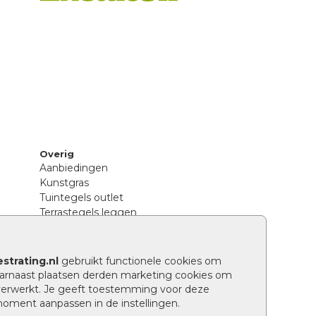
Overig
Aanbiedingen
Kunstgras
Tuintegels outlet
Terrastegels leggen
Hoe richt ik een landelijke tuin in?
Sierbestrating schoonmaken
Legpatronen betonstenen
strating.nl
gebruikt functionele cookies om
n
Hoe betonstenen onderhouden
arnaast plaatsen derden marketing cookies om
Aanlegtips voor betonstenen
verwerkt. Je geeft toestemming voor deze
Verschil betontegels en keramische
 moment aanpassen in de instellingen.
tegels