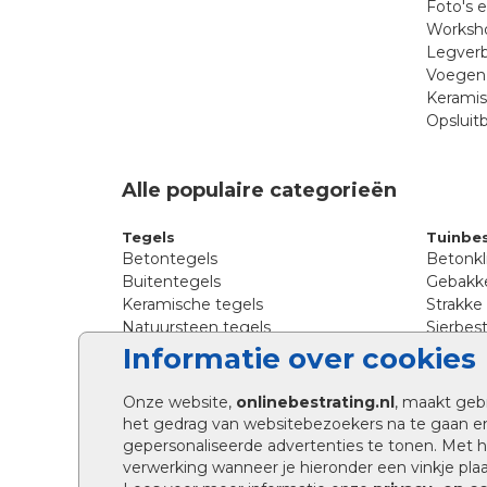
Foto's 
Worksho
Legverb
Voegen 
Kerami
Opsluit
Alle populaire categorieën
Tegels
Tuinbes
Betontegels
Betonkl
Buitentegels
Gebakke
Keramische tegels
Strakke
Natuursteen tegels
Sierbest
Siertegels
Straatkl
Informatie over cookies
Stoeptegels
Straats
Straattegels
Tromme
Onze website,
onlinebestrating.nl
, maakt geb
Terrastegels
Tuinste
het gedrag van websitebezoekers na te gaan e
Tuintegels
Waalfo
gepersonaliseerde advertenties te tonen. Met
Wildver
verwerking wanneer je hieronder een vinkje plaat
Kingsto