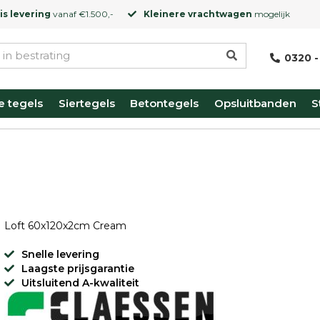
is levering
vanaf €1.500,-
Kleinere vrachtwagen
mogelijk
0320 -
e tegels
Siertegels
Betontegels
Opsluitbanden
S
Loft 60x120x2cm Cream
Snelle levering
Laagste prijsgarantie
Uitsluitend A-kwaliteit