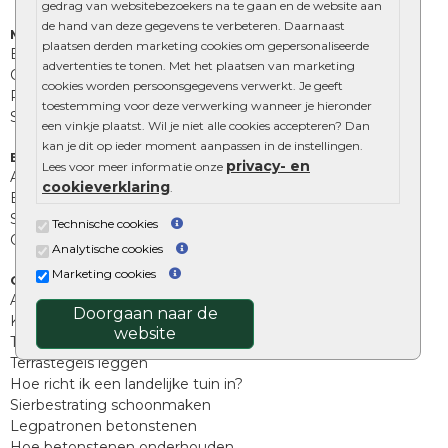
gedrag van websitebezoekers na te gaan en de website aan
de hand van deze gegevens te verbeteren. Daarnaast
Muurelementen
plaatsen derden marketing cookies om gepersonaliseerde
Betonbielzen
advertenties te tonen. Met het plaatsen van marketing
Opsluitbanden
cookies worden persoonsgegevens verwerkt. Je geeft
Palissades
toestemming voor deze verwerking wanneer je hieronder
Stapelblokken
een vinkje plaatst. Wil je niet alle cookies accepteren? Dan
kan je dit op ieder moment aanpassen in de instellingen.
Extra benodigdheden
privacy- en
Lees voor meer informatie onze
Afwatering en diversen
cookieverklaring
.
Beplantings en betonelementen
Split, grind en zand
Technische cookies
Oprit tegels
Analytische cookies
Marketing cookies
Overig
Aanbiedingen
Doorgaan naar de
Kunstgras
website
Tuintegels outlet
Terrastegels leggen
Hoe richt ik een landelijke tuin in?
Sierbestrating schoonmaken
Legpatronen betonstenen
Hoe betonstenen onderhouden