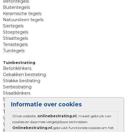
Betontegels
Buitentegels
Keramische tegels
Natuursteen tegels
Siertegels
Stoeptegels
Straattegels
Terrastegels
Tuintegels
Tuinbestrating
Betonklinkers
Gebakken bestrating
Strakke bestrating
Sierbestrating
Straatklinkers
Straatstenen
Informatie over cookies
Trommelstenen
Tuinstenen
Onze website,
onlinebestrating.nl
, maakt gebruik van
Waalformaat
cookies en daarmee vergelijkbare technieken.
Wildverband bestrating
Onlinebestrating.nl
gebruikt functionele cookies om het
Kingstones