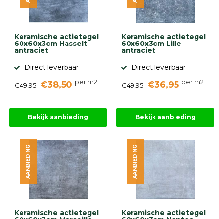
gebaseerd
op
946
ervaringen
Keramische actietegel
Keramische actietegel
60x60x3cm Hasselt
60x60x3cm Lille
antraciet
antraciet
Direct leverbaar
Direct leverbaar
per m2
per m2
€38,50
€36,95
€49,95
€49,95
Bekijk aanbieding
Bekijk aanbieding
AANBIEDING
AANBIEDING
Keramische actietegel
Keramische actietegel