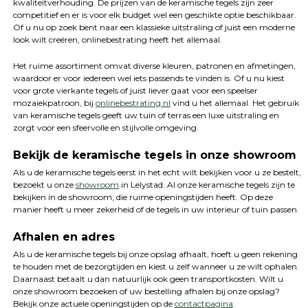
kwaliteitverhouding. De prijzen van de keramische tegels zijn zeer
competitief en er is voor elk budget wel een geschikte optie beschikbaar.
Of u nu op zoek bent naar een klassieke uitstraling of juist een moderne
look wilt creëren, onlinebestrating heeft het allemaal.
Het ruime assortiment omvat diverse kleuren, patronen en afmetingen,
waardoor er voor iedereen wel iets passends te vinden is. Of u nu kiest
voor grote vierkante tegels of juist liever gaat voor een speelser
mozaïekpatroon, bij
onlinebestrating.nl
vind u het allemaal. Het gebruik
van keramische tegels geeft uw tuin of terras een luxe uitstraling en
zorgt voor een sfeervolle en stijlvolle omgeving.
Bekijk de keramische tegels in onze showroom
Als u de keramische tegels eerst in het echt wilt bekijken voor u ze bestelt,
bezoekt u onze
showroom
in Lelystad. Al onze keramische tegels zijn te
bekijken in de showroom, die ruime openingstijden heeft. Op deze
manier heeft u meer zekerheid of de tegels in uw interieur of tuin passen.
Afhalen en adres
Als u de keramische tegels bij onze opslag afhaalt, hoeft u geen rekening
te houden met de bezorgtijden en kiest u zelf wanneer u ze wilt ophalen.
Daarnaast betaalt u dan natuurlijk ook geen transportkosten. Wilt u
onze showroom bezoeken of uw bestelling afhalen bij onze opslag?
Bekijk onze actuele openingstijden op de
contactpagina
.