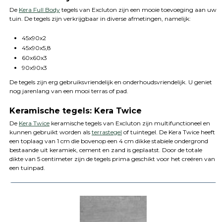
De
Kera Full Body
tegels van Excluton zijn een mooie toevoeging aan uw
tuin. De tegels zijn verkrijgbaar in diverse afmetingen, namelijk:
45x90x2
45x90x5,8
60x60x3
90x90x3
De tegels zijn erg gebruiksvriendelijk en onderhoudsvriendelijk. U geniet
nog jarenlang van een mooi terras of pad.
Keramische tegels: Kera Twice
De
Kera Twice
keramische tegels van Excluton zijn multifunctioneel en
kunnen gebruikt worden als
terrastegel
of tuintegel. De Kera Twice heeft
een toplaag van 1 cm die bovenop een 4 cm dikke stabiele ondergrond
bestaande uit keramiek, cement en zand is geplaatst. Door de totale
dikte van 5 centimeter zijn de tegels prima geschikt voor het creëren van
een tuinpad.