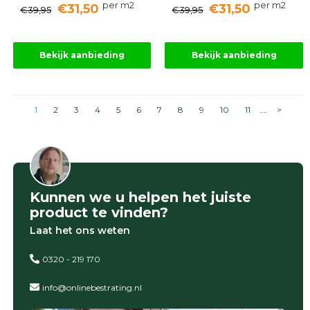
per m2
per m2
€31,50
€31,50
€39,95
€39,95
Bekijk aanbieding
Bekijk aanbieding
1
2
3
4
5
6
7
8
9
10
11
....
>
Kunnen we u helpen het juiste
product te vinden?
Laat het ons weten
0320 - 219 170
info@onlinebestrating.nl