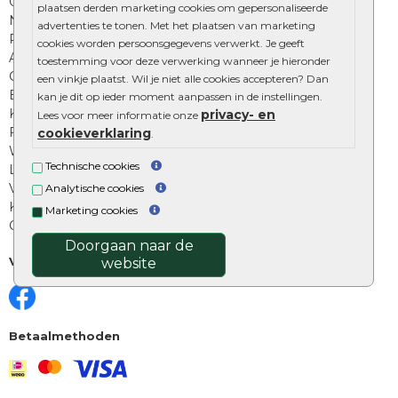
Onze online tuinwinkels
plaatsen derden marketing cookies om gepersonaliseerde
Nuttige informatie
advertenties te tonen. Met het plaatsen van marketing
Privacy Policy
cookies worden persoonsgegevens verwerkt. Je geeft
Algemene voorwaarden
toestemming voor deze verwerking wanneer je hieronder
Cookies beleid
een vinkje plaatst. Wil je niet alle cookies accepteren? Dan
Excluton garantie
kan je dit op ieder moment aanpassen in de instellingen.
Klantenbeoordelingen
privacy- en
Lees voor meer informatie onze
Foto's en voorbeelden
cookieverklaring
.
Workshop bestraten
Technische cookies
Legverbanden: verschillende soorten
Voegen van tuintegels
Analytische cookies
Keramische tegels schoonmaken
Marketing cookies
Opsluitbanden plaatsen
Doorgaan naar de
Volg ons
website
Betaalmethoden