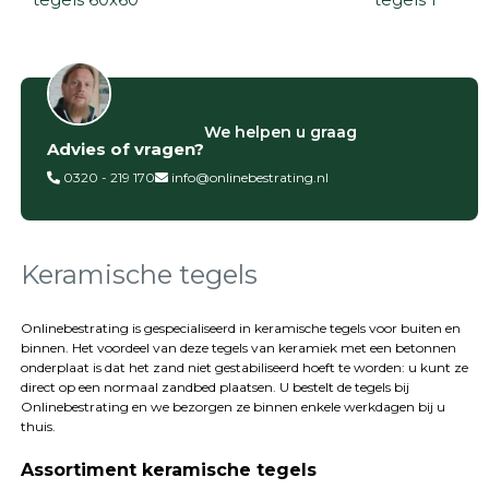
Filter op
We helpen u graag
Advies of vragen?
Categorieën
0320 - 219 170
info@onlinebestrating.nl
Siertegels
Betontegels
Keramische
tegels
Keramische tegels
Natuursteen
tegels
Onlinebestrating is gespecialiseerd in keramische tegels voor buiten en
binnen. Het voordeel van deze tegels van keramiek met een betonnen
Terrastegels
onderplaat is dat het zand niet gestabiliseerd hoeft te worden: u kunt ze
Tuintegels
direct op een normaal zandbed plaatsen. U bestelt de tegels bij
Stoeptegels
Onlinebestrating
en we bezorgen ze binnen enkele werkdagen bij u
Buitentegels
thuis.
Balkontegels
Assortiment keramische tegels
Sierbestrating