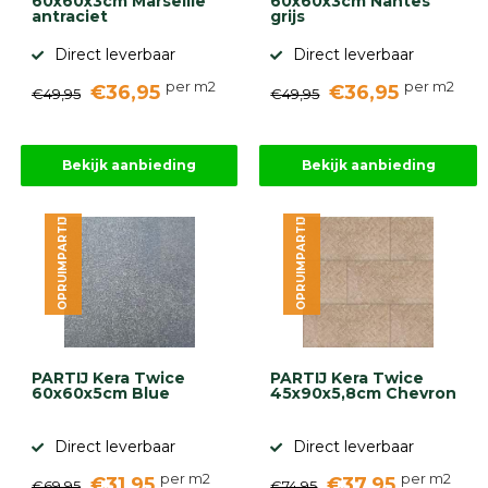
60x60x3cm Marseille
60x60x3cm Nantes
antraciet
grijs
Direct leverbaar
Direct leverbaar
per m2
per m2
€36,95
€36,95
€49,95
€49,95
Bekijk aanbieding
Bekijk aanbieding
OPRUIMPARTIJ
OPRUIMPARTIJ
PARTIJ Kera Twice
PARTIJ Kera Twice
60x60x5cm Blue
45x90x5,8cm Chevron
Direct leverbaar
Direct leverbaar
per m2
per m2
€31,95
€37,95
€69,95
€74,95