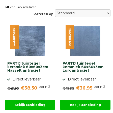
Betonklinkers
Gebakken
30
van 1327 resulaten
bestrating
Sorteren op:
Sierbestrating
Strakke
bestrating
AANBIEDING
AANBIEDING
Trommelstenen
Wildverband
bestrating
Muurelementen
Straatklinkers
Opsluitbanden
PARTIJ tuintegel
PARTIJ tuintegel
Betonbanden
keramiek 60x60x3cm
keramiek 60x60x3cm
Hasselt antraciet
Luik antraciet
Palissades
Stapelblokken
Direct leverbaar
Direct leverbaar
Grind
per m2
per m2
€38,50
€36,95
en
€49,95
€49,95
zand
Tuinaarde
Halfverharding
Bekijk aanbieding
Bekijk aanbieding
Afwatering
en