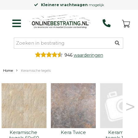
Laagste prijsgarantie
op Excluton produ
946
waarderingen
Home
Keramische tegels
>
Keramische 
Kera Twice
Keramische 
tegels 60x60
tegels 100x10