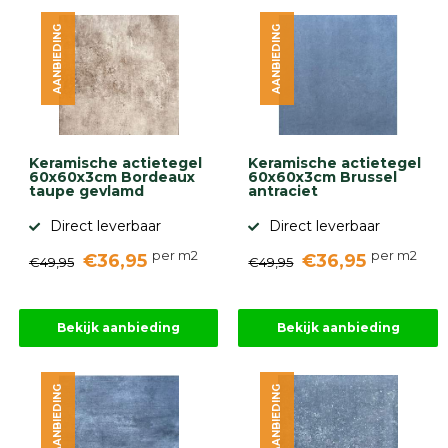
diversen
AANBIEDING
AANBIEDING
Beplantings
en
betonelementen
Overig
Kunstgras
Aanbiedingen
Keramische actietegel
Keramische actietegel
Compleet
60x60x3cm Bordeaux
60x60x3cm Brussel
tuinproject
taupe gevlamd
antraciet
(informatie)
Direct leverbaar
Direct leverbaar
Onlinebestrating.nl
per m2
per m2
€36,95
€36,95
€49,95
€49,95
9.1
Bekijk aanbieding
Bekijk aanbieding
AANBIEDING
AANBIEDING