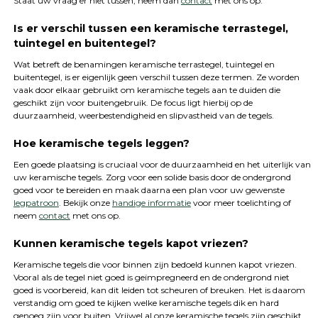
Staat uw vraag er niet tussen, neem dan
contact
met ons op.
Is er verschil tussen een keramische terrastegel,
tuintegel en buitentegel?
Wat betreft de benamingen keramische terrastegel, tuintegel en
buitentegel, is er eigenlijk geen verschil tussen deze termen. Ze worden
vaak door elkaar gebruikt om keramische tegels aan te duiden die
geschikt zijn voor buitengebruik. De focus ligt hierbij op de
duurzaamheid, weerbestendigheid en slipvastheid van de tegels.
Hoe keramische tegels leggen?
Een goede plaatsing is cruciaal voor de duurzaamheid en het uiterlijk van
uw keramische tegels. Zorg voor een solide basis door de ondergrond
goed voor te bereiden en maak daarna een plan voor uw gewenste
legpatroon
. Bekijk onze
handige informatie
voor meer toelichting of
neem
contact
met ons op.
Kunnen keramische tegels kapot vriezen?
Keramische tegels die voor binnen zijn bedoeld kunnen kapot vriezen.
Vooral als de tegel niet goed is geïmpregneerd en de ondergrond niet
goed is voorbereid, kan dit leiden tot scheuren of breuken. Het is daarom
verstandig om goed te kijken welke keramische tegels dik en hard
genoeg zijn voor buiten. Vrijwel al onze keramische tegels zijn geschikt