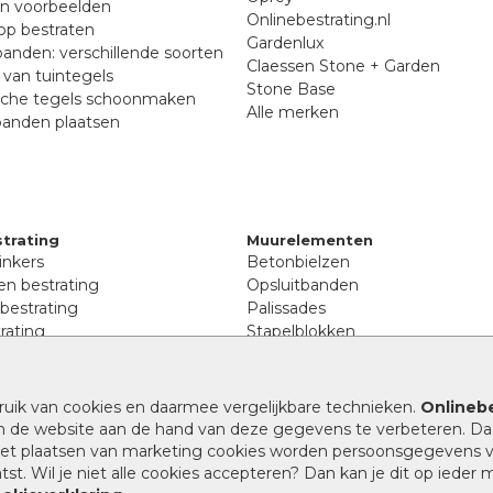
en voorbeelden
Onlinebestrating.nl
p bestraten
Gardenlux
anden: verschillende soorten
Claessen Stone + Garden
van tuintegels
Stone Base
sche tegels schoonmaken
Alle merken
banden plaatsen
trating
Muurelementen
inkers
Betonbielzen
n bestrating
Opsluitbanden
 bestrating
Palissades
rating
Stapelblokken
inkers
Extra benodigdheden
tenen
Afwatering en diversen
lstenen
ruik van cookies en daarmee vergelijkbare technieken.
Onlinebe
Beplantings en betonelemente
nen
n de website aan de hand van deze gegevens te verbeteren. Da
Split, grind en zand
rmaat
 het plaatsen van marketing cookies worden persoonsgegevens 
Oprit tegels
band bestrating
st. Wil je niet alle cookies accepteren? Dan kan je dit op ieder
nes