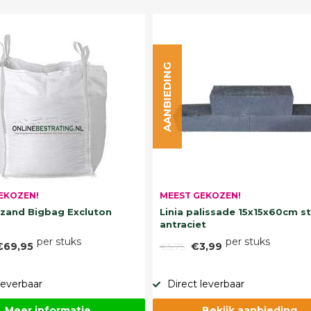
AANBIEDING
EKOZEN!
MEEST GEKOZEN!
and Bigbag Excluton
Linia palissade 15x15x60cm s
antraciet
per stuks
per stuks
€69,95
€5,75
€3,99
leverbaar
Direct leverbaar
Meer informatie
Bekijk aanbieding