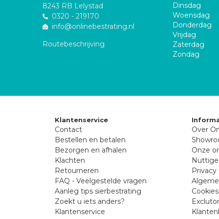
Dinsdag
8243 RB Lelystad
Woensdag
0320 - 219170
Donderdag
info@onlinebestrating.nl
Vrijdag
Routebeschrijving
Zaterdag
Zondag
Klantenservice
Informa
Contact
Over On
Bestellen en betalen
Showr
Bezorgen en afhalen
Onze on
Klachten
Nuttige
Retourneren
Privacy 
FAQ - Veelgestelde vragen
Algeme
Aanleg tips sierbestrating
Cookies
Zoekt u iets anders?
Excluto
Klantenservice
Klanten