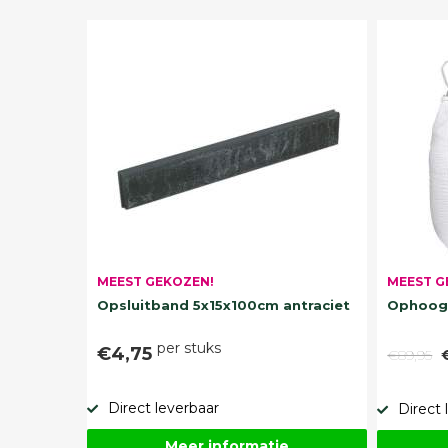
MEEST G
MEEST GEKOZEN!
Ophoogz
Opsluitband 5x15x100cm antraciet
per stuks
€4,75
€89,95
Direct leverbaar
Direct 
Meer informatie