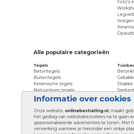
Foto's 
Worksho
Legverb
Voegen 
Kerami
Opsluit
Alle populaire categorieën
Tegels
Tuinbes
Betontegels
Betonkl
Buitentegels
Gebakke
Keramische tegels
Strakke
Natuursteen tegels
Sierbest
Siertegels
Straatkl
Informatie over cookies
Stoeptegels
Straats
Straattegels
Tromme
Onze website,
onlinebestrating.nl
, maakt geb
Terrastegels
Tuinste
het gedrag van websitebezoekers na te gaan e
Tuintegels
Waalfo
gepersonaliseerde advertenties te tonen. Met
Wildver
verwerking wanneer je hieronder een vinkje plaat
Kingsto