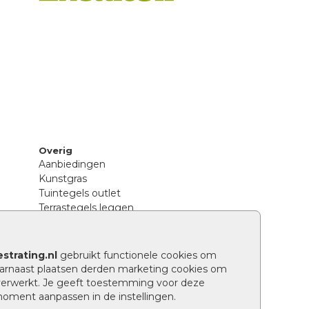
Overig
Aanbiedingen
Kunstgras
Tuintegels outlet
Terrastegels leggen
Hoe richt ik een landelijke tuin in?
Sierbestrating schoonmaken
Legpatronen betonstenen
strating.nl
gebruikt functionele cookies om
n
Hoe betonstenen onderhouden
arnaast plaatsen derden marketing cookies om
Aanlegtips voor betonstenen
verwerkt. Je geeft toestemming voor deze
Verschil betontegels en keramische
 moment aanpassen in de instellingen.
tegels