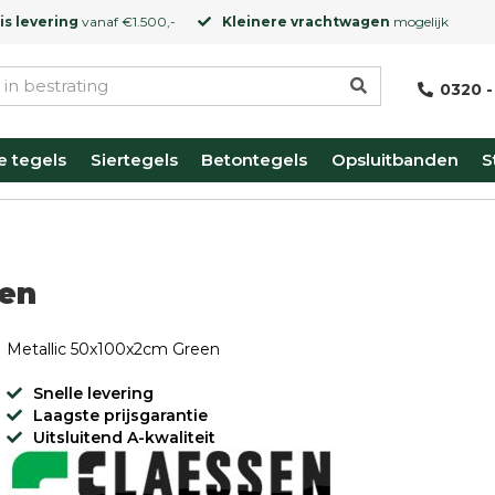
is levering
vanaf €1.500,-
Kleinere vrachtwagen
mogelijk
0320 -
e tegels
Siertegels
Betontegels
Opsluitbanden
S
een
Metallic 50x100x2cm Green
Snelle levering
Laagste prijsgarantie
Uitsluitend A-kwaliteit