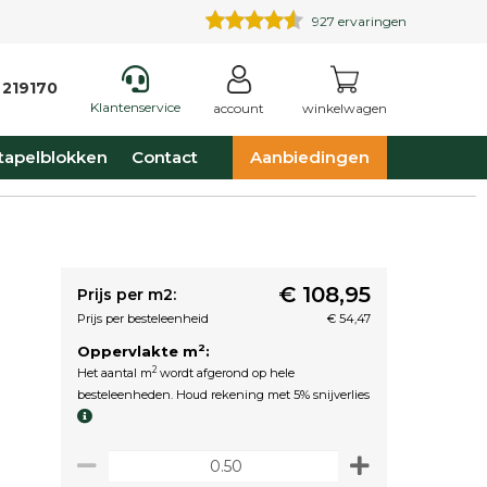
927
ervaringen
 219170
Klantenservice
account
winkelwagen
tapelblokken
Contact
Aanbiedingen
€ 108,95
Prijs per m2:
Prijs per besteleenheid
€ 54,47
2
Oppervlakte m
:
2
Het aantal m
wordt afgerond op hele
besteleenheden. Houd rekening met 5% snijverlies