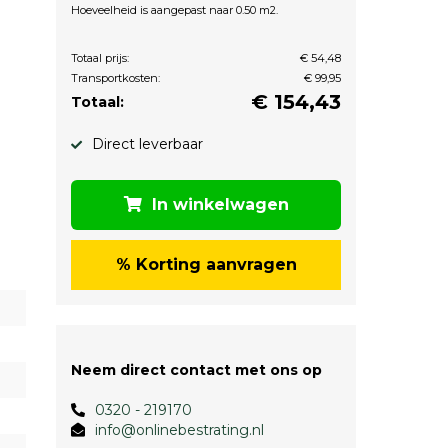
Hoeveelheid is aangepast naar 0.50 m2.
Totaal prijs:
€ 54,48
Transportkosten:
€ 99,95
€
154,43
Totaal:
Direct leverbaar
In winkelwagen
% Korting aanvragen
Neem direct contact met ons op
0320 - 219170
info@onlinebestrating.nl