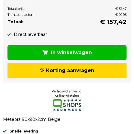
Totaal prijs:
€ 57,47
Transportkosten:
€ 99,95
€
157,42
Totaal:
Direct leverbaar
In winkelwagen
% Korting aanvragen
Meteora 90x90x2cm Beige
Snelle levering