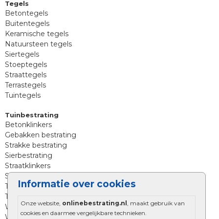
Tegels
Betontegels
Buitentegels
Keramische tegels
Natuursteen tegels
Siertegels
Stoeptegels
Straattegels
Terrastegels
Tuintegels
Tuinbestrating
Betonklinkers
Gebakken bestrating
Strakke bestrating
Sierbestrating
Straatklinkers
Straatstenen
Informatie over cookies
Trommelstenen
Tuinstenen
Onze website,
onlinebestrating.nl
, maakt gebruik van
Waalformaat
cookies en daarmee vergelijkbare technieken.
Wildverband bestrating