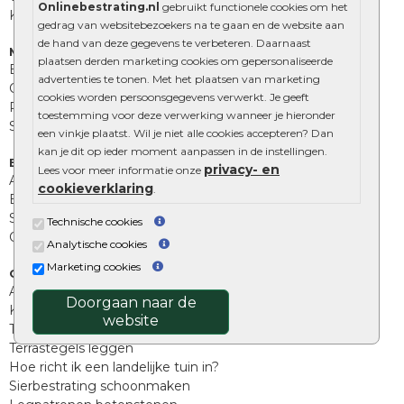
Onlinebestrating.nl
gebruikt functionele cookies om het
Kingstones
gedrag van websitebezoekers na te gaan en de website aan
de hand van deze gegevens te verbeteren. Daarnaast
Muurelementen
plaatsen derden marketing cookies om gepersonaliseerde
Betonbielzen
advertenties te tonen. Met het plaatsen van marketing
Opsluitbanden
cookies worden persoonsgegevens verwerkt. Je geeft
Palissades
toestemming voor deze verwerking wanneer je hieronder
Stapelblokken
een vinkje plaatst. Wil je niet alle cookies accepteren? Dan
kan je dit op ieder moment aanpassen in de instellingen.
Extra benodigdheden
privacy- en
Lees voor meer informatie onze
Afwatering en diversen
cookieverklaring
.
Beplantings en betonelementen
Split, grind en zand
Technische cookies
Oprit tegels
Analytische cookies
Marketing cookies
Overig
Aanbiedingen
Doorgaan naar de
Kunstgras
website
Tuintegels outlet
Terrastegels leggen
Hoe richt ik een landelijke tuin in?
Sierbestrating schoonmaken