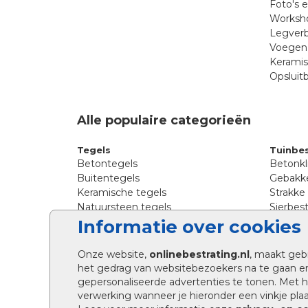
Foto's 
Worksho
Legverb
Voegen 
Kerami
Opsluit
Alle populaire categorieën
Tegels
Tuinbes
Betontegels
Betonkl
Buitentegels
Gebakke
Keramische tegels
Strakke
Natuursteen tegels
Sierbest
Siertegels
Straatkl
Informatie over cookies
Stoeptegels
Straats
Straattegels
Tromme
Onze website,
onlinebestrating.nl
, maakt geb
Terrastegels
Tuinste
het gedrag van websitebezoekers na te gaan e
Tuintegels
Waalfo
gepersonaliseerde advertenties te tonen. Met
Wildver
verwerking wanneer je hieronder een vinkje plaat
Kingsto