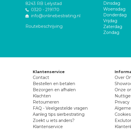
Dinsdag
8243 RB Lelystad
Woensdag
0320 - 219170
Donderdag
info@onlinebestrating.nl
Vrijdag
Routebeschrijving
Zaterdag
Zondag
Klantenservice
Informa
Contact
Over On
Bestellen en betalen
Showr
Bezorgen en afhalen
Onze on
Klachten
Nuttige
Retourneren
Privacy 
FAQ - Veelgestelde vragen
Algeme
Aanleg tips sierbestrating
Cookies
Zoekt u iets anders?
Excluto
Klantenservice
Klanten