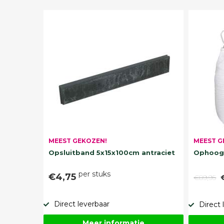
MEEST G
MEEST GEKOZEN!
Ophoogz
Opsluitband 5x15x100cm antraciet
per stuks
€4,75
€89,95
Direct leverbaar
Direct 
Meer informatie