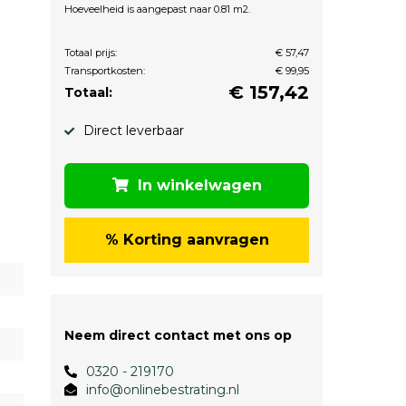
Hoeveelheid is aangepast naar 0.81 m2.
Totaal prijs:
€ 57,47
Transportkosten:
€ 99,95
€
157,42
Totaal:
Direct leverbaar
In winkelwagen
% Korting aanvragen
Neem direct contact met ons op
0320 - 219170
info@onlinebestrating.nl