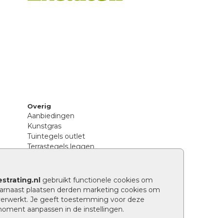
Overig
Aanbiedingen
Kunstgras
Tuintegels outlet
Terrastegels leggen
Hoe richt ik een landelijke tuin in?
Sierbestrating schoonmaken
Legpatronen betonstenen
strating.nl
gebruikt functionele cookies om
n
Hoe betonstenen onderhouden
arnaast plaatsen derden marketing cookies om
Aanlegtips voor betonstenen
verwerkt. Je geeft toestemming voor deze
Verschil betontegels en keramische
 moment aanpassen in de instellingen.
tegels