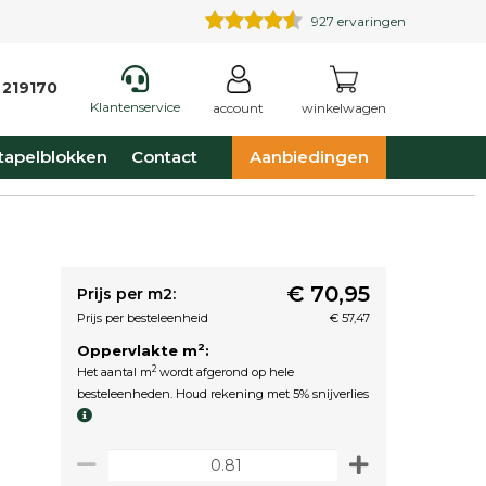
927
ervaringen
 219170
Klantenservice
account
winkelwagen
tapelblokken
Contact
Aanbiedingen
€ 70,95
Prijs per m2:
Prijs per besteleenheid
€ 57,47
2
Oppervlakte m
:
2
Het aantal m
wordt afgerond op hele
besteleenheden. Houd rekening met 5% snijverlies