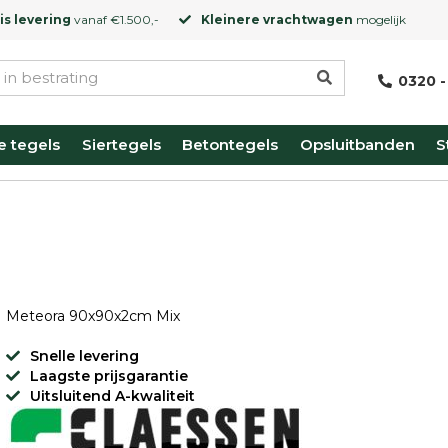
is levering
vanaf €1.500,-
Kleinere vrachtwagen
mogelijk
0320 -
e tegels
Siertegels
Betontegels
Opsluitbanden
S
Meteora 90x90x2cm Mix
Snelle levering
Laagste prijsgarantie
Uitsluitend A-kwaliteit