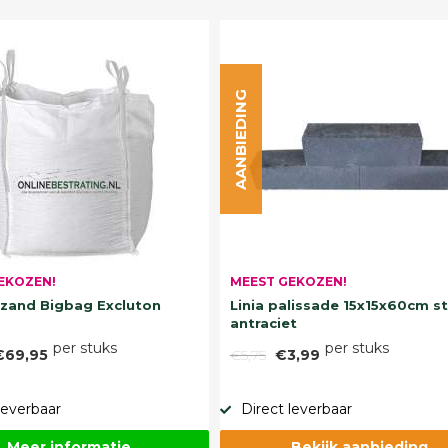
AANBIEDING
EKOZEN!
MEEST GEKOZEN!
and Bigbag Excluton
Linia palissade 15x15x60cm s
antraciet
per stuks
per stuks
€69,95
€5,75
€3,99
leverbaar
Direct leverbaar
Meer informatie
Bekijk aanbieding