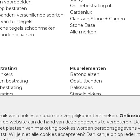
en voorbeelden
Onlinebestrating.nl
p bestraten
Gardenlux
anden: verschillende soorten
Claessen Stone + Garden
van tuintegels
Stone Base
sche tegels schoonmaken
Alle merken
banden plaatsen
trating
Muurelementen
inkers
Betonbielzen
n bestrating
Opsluitbanden
 bestrating
Palissades
rating
Stapelblokken
inkers
Extra benodigdheden
tenen
Afwatering en diversen
lstenen
ruik van cookies en daarmee vergelijkbare technieken.
Onlinebe
Beplantings en betonelemente
nen
n de website aan de hand van deze gegevens te verbeteren. Da
Split, grind en zand
rmaat
 het plaatsen van marketing cookies worden persoonsgegevens 
Oprit tegels
band bestrating
st. Wil je niet alle cookies accepteren? Dan kan je dit op ieder
nes